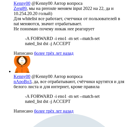
Kenny00
@Kenny00
Автор вопроса
Zerg89
, мы на preroute меняем input 2022 на 22, да и
10.254.20.20 голый)
Для whitelist все работает, счетчики от пользователей в
nat меняются, значит отрабатывает.
Не понимаю почему никак нее реагирует
-A FORWARD -i eno1 -m set --match-set
nated_list dst -j ACCEPT
Написано
более трёх лет назад
Kenny00
@Kenny00
Автор вопроса
nApoBo3
, да, все отрабатывают, счётчики крутятся и для
белого листа и для интернет, кроме правила
-A FORWARD -i eno1 -m set --match-set
nated_list dst -j ACCEPT
Написано
более трёх лет назад