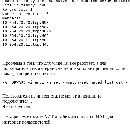
Header: family inet hashsize 1024 maxelem 65536 buckets
Size in memory: 488

References: 1

Number of entries: 6

Members:

10.254.20.20,tcp:993

10.254.20.20,tcp:587

10.254.20.20,tcp:4025

10.254.20.20,tcp:465

10.254.20.11,tcp:80

10.254.20.11,tcp:443
Проблема в том, что для white list все работает, а для
пользователей из интернет, через правило не прошел ни один
пакет, конкретно через это
-A FORWARD -i eno1 -m set --match-set nated_list dst -j
Пользователи из интернета, не могут в принципе
подключится...
Что я упустил?
По хорошему нужно NAT для белого списка и NAT для
интернет пользователей.