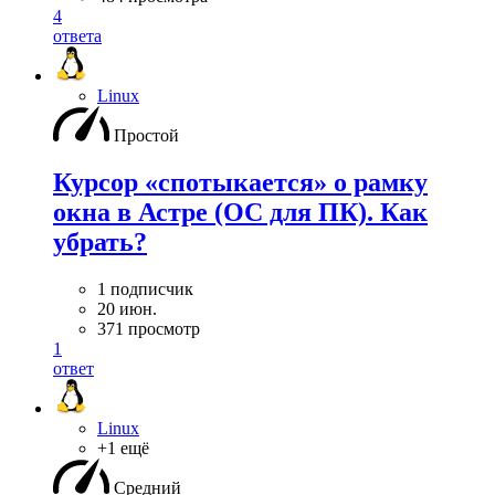
4
ответа
Linux
Простой
Курсор «спотыкается» о рамку
окна в Астре (ОС для ПК). Как
убрать?
1 подписчик
20 июн.
371 просмотр
1
ответ
Linux
+1 ещё
Средний