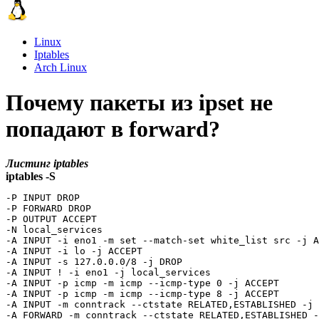
Linux
Iptables
Arch Linux
Почему пакеты из ipset не
попадают в forward?
Листинг iptables
iptables -S
-P INPUT DROP

-P FORWARD DROP

-P OUTPUT ACCEPT

-N local_services

-A INPUT -i eno1 -m set --match-set white_list src -j A
-A INPUT -i lo -j ACCEPT

-A INPUT -s 127.0.0.0/8 -j DROP

-A INPUT ! -i eno1 -j local_services

-A INPUT -p icmp -m icmp --icmp-type 0 -j ACCEPT

-A INPUT -p icmp -m icmp --icmp-type 8 -j ACCEPT

-A INPUT -m conntrack --ctstate RELATED,ESTABLISHED -j 
-A FORWARD -m conntrack --ctstate RELATED,ESTABLISHED -