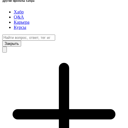
другие проекты хабра
Хабр
Q&A
Карьера
Курсы
Закрыть