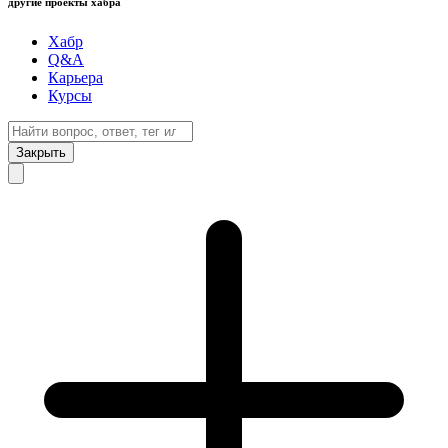
другие проекты хабра
Хабр
Q&A
Карьера
Курсы
Закрыть