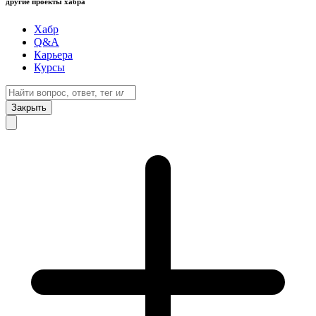
другие проекты хабра
Хабр
Q&A
Карьера
Курсы
Закрыть