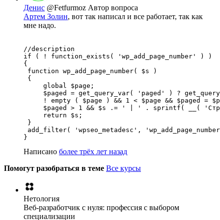
Денис
@Fetfurmoz
Автор вопроса
Артем Золин
, вот так написал и все работает, так как
мне надо.
//description

if ( ! function_exists( 'wp_add_page_number' ) )

{

 function wp_add_page_number( $s )

 {

     global $page;

     $paged = get_query_var( 'paged' ) ? get_query
     ! empty ( $page ) && 1 < $page && $paged = $p
     $paged > 1 && $s .= ' | ' . sprintf( __( 'Стр
     return $s;

 }

 add_filter( 'wpseo_metadesc', 'wp_add_page_number
}
Написано
более трёх лет назад
Помогут разобраться в теме
Все курсы
Нетология
Веб-разработчик с нуля: профессия с выбором
специализации