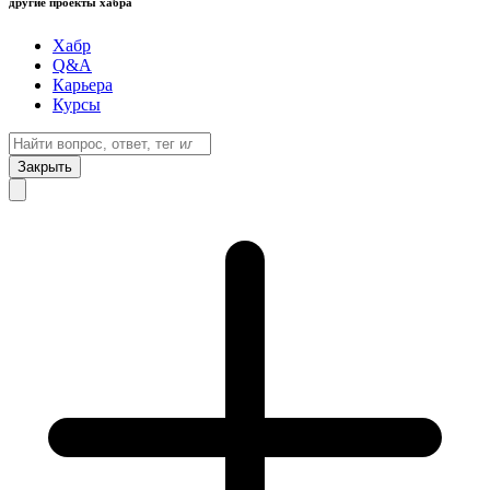
другие проекты хабра
Хабр
Q&A
Карьера
Курсы
Закрыть