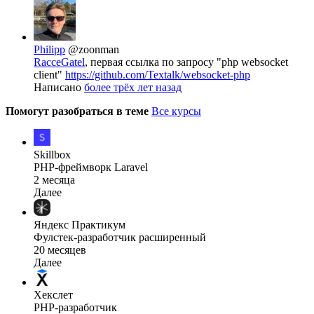
Philipp
@zoonman
RacceGatel
, первая ссылка по запросу "php websocket
client"
https://github.com/Textalk/websocket-php
Написано
более трёх лет назад
Помогут разобраться в теме
Все курсы
Skillbox
PHP-фреймворк Laravel
2 месяца
Далее
Яндекс Практикум
Фулстек-разработчик расширенный
20 месяцев
Далее
Хекслет
PHP-разработчик