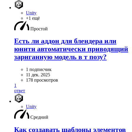
Unity
+1 ещё
Простой
Есть ли аддон для блендера или
юнити автоматически приводящий
зариганную модель в т позу?
1 подписчик
11 дек. 2025
178 просмотров
1
ответ
Unity
Средний
Как создавать шаблоны элементов