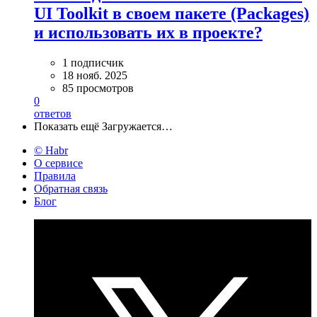
UI Toolkit в своем пакете (Packages)
и использовать их в проекте?
1 подписчик
18 нояб. 2025
85 просмотров
0
ответов
Показать ещё
Загружается…
© Habr
О сервисе
Правила
Обратная связь
Блог