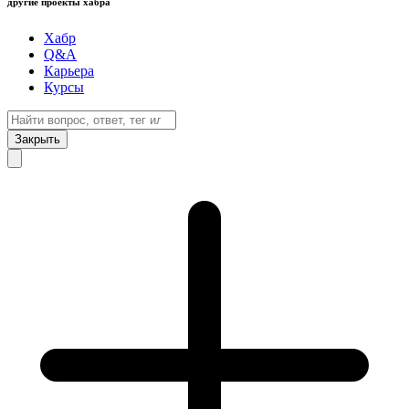
другие проекты хабра
Хабр
Q&A
Карьера
Курсы
Закрыть