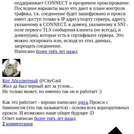
поддерживает CONNECT и прозрачное проксирование.
Последние варианты мало что дают в плане контроля
трафика, т.к. соединение будет зашифровано и прокси
имеет доступ только к IP адресу/порту сервера, адресу,
указанному в CONNECT, к домену, указанному в SNI -
поле первого TLS сообщения клиента (не всегда), и
домену(ам), которые есть в сертификате сервера. Это
можно логировать или, исходя из этих данных,
запрещать соединение.
Написано
более трёх лет назад
Кот Абсолютный
@CityCat4
Жил да был черный кот за углом...
Не только может, но именно так он и работает :)
Как это работает - хорошо написано
здесь
Прокси с
бампингом (это так называется) - основа всех корпоративных
прокси. И возможно наше общее будущее :D
Ответ написан
более трёх лет назад
2
комментария