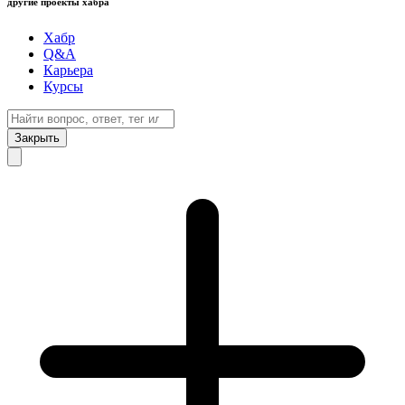
другие проекты хабра
Хабр
Q&A
Карьера
Курсы
Закрыть