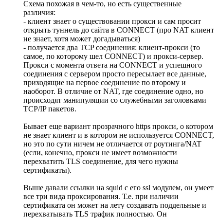
Схема похожая в чем-то, но есть существенные
различия:
- клиент знает о существовании прокси и сам просит
открыть туннель до сайта в CONNECT (про NAT клиент
не знает, хотя может догадываться)
- получается два TCP соединения: клиент-прокси (то
самое, по которому шел CONNECT) и прокси-сервер.
Прокси с момента ответа на CONNECT и успешного
соединения с сервером просто пересылает все данные,
приходящие на первое соединение по второму и
наоборот. В отличие от NAT, где соединение одно, но
происходят манипуляции со служебными заголовками
TCP/IP пакетов.
Бывает еще вариант прозрачного https прокси, о котором
не знает клиент и в котором не используется CONNECT,
но это по сути ничем не отличается от роутинга/NAT
(если, конечно, прокси не имеет возможности
перехватить TLS соединение, для чего нужны
сертификаты).
Выше давали ссылки на squid с его ssl модулем, он умеет
все три вида проксирования. Т.е. при наличии
сертификата он может на лету создавать поддельные и
перехватывать TLS трафик полностью. Он