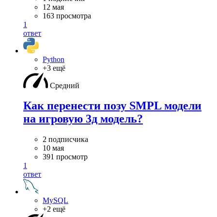
12 мая
163 просмотра
1
ответ
Python
+3 ещё
Средний
Как перенести позу SMPL модели
на игровую 3д модель?
2 подписчика
10 мая
391 просмотр
1
ответ
MySQL
+2 ещё