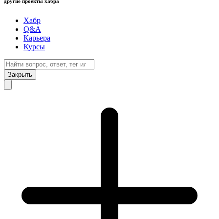
другие проекты хабра
Хабр
Q&A
Карьера
Курсы
Закрыть