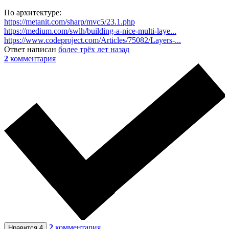
По архитектуре:
https://metanit.com/sharp/mvc5/23.1.php
https://medium.com/swlh/building-a-nice-multi-laye...
https://www.codeproject.com/Articles/75082/Layers-...
Ответ написан
более трёх лет назад
2
комментария
2
комментария
Нравится
4