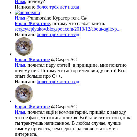
Илья
, почему?
Написано
более трёх лет назад
Илья
@unmorsino
Куратор тега C#
Борис Животное
, потому что слабая книга.
sergeyteplyakov.blogspot.com/2013/12/about-agile-p...
Написано
более трёх лет назад
Борис Животное
@Casper-SC
Илья
, почитал пару статей, в принципе, мне понятно
почему нет. Потому что автор имел ввиду не то! Его
опыт больше про С++.
Написано
более трёх лет назад
Борис Животное
@Casper-SC
Илья
, почитал ещё и комментарии, пришёл к выводу,
что не факт, что книга плохая. Всё зависит от того, как
ты трактуешь написанное. В любом случае, лучше
самому прочесть, чем верить на слово статьям из
интернета.