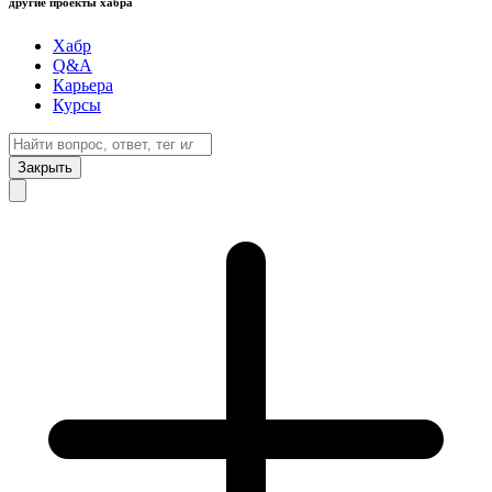
другие проекты хабра
Хабр
Q&A
Карьера
Курсы
Закрыть