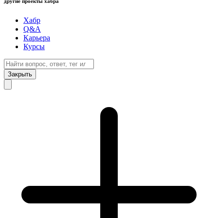
другие проекты хабра
Хабр
Q&A
Карьера
Курсы
Закрыть