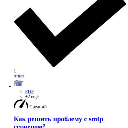
1
ответ
PHP
+2 ещё
Средний
Как решить проблему с smtp
сервером?