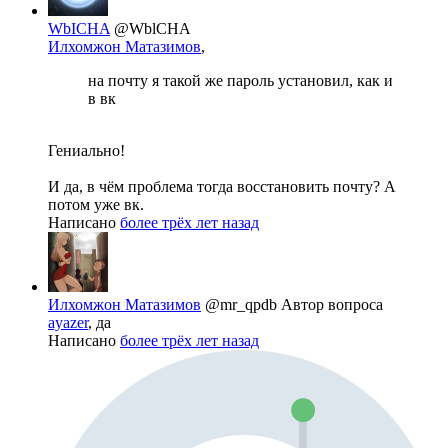
WbICHA
@WblCHA
Илхомжон Матазимов
,
на почту я такой же пароль установил, как и
в вк
Гениально!
И да, в чём проблема тогда восстановить почту? А
потом уже вк.
Написано
более трёх лет назад
Илхомжон Матазимов
@mr_qpdb
Автор вопроса
ayazer
, да
Написано
более трёх лет назад