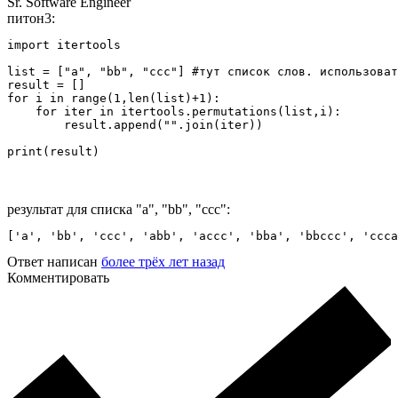
Sr. Software Engineer
питон3:
import itertools

list = ["a", "bb", "ccc"] #тут список слов. использоват
result = []

for i in range(1,len(list)+1):

    for iter in itertools.permutations(list,i):

        result.append("".join(iter))

print(result)
результат для списка "a", "bb", "ccc":
['a', 'bb', 'ccc', 'abb', 'accc', 'bba', 'bbccc', 'ccca
Ответ написан
более трёх лет назад
Комментировать