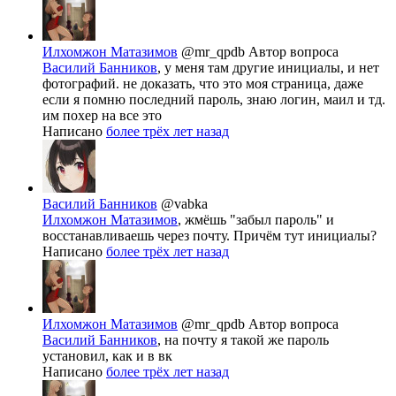
Илхомжон Матазимов
@mr_qpdb
Автор вопроса
Василий Банников
, у меня там другие инициалы, и нет
фотографий. не доказать, что это моя страница, даже
если я помню последний пароль, знаю логин, маил и тд.
им похер на все это
Написано
более трёх лет назад
Василий Банников
@vabka
Илхомжон Матазимов
, жмёшь "забыл пароль" и
восстанавливаешь через почту. Причём тут инициалы?
Написано
более трёх лет назад
Илхомжон Матазимов
@mr_qpdb
Автор вопроса
Василий Банников
, на почту я такой же пароль
установил, как и в вк
Написано
более трёх лет назад