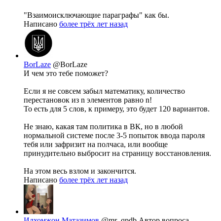
"Взаимоисключающие параграфы" как бы.
Написано
более трёх лет назад
BorLaze
@BorLaze
И чем это тебе поможет?
Если я не совсем забыл математику, количество
перестановок из n элементов равно n!
То есть для 5 слов, к примеру, это будет 120 вариантов.
Не знаю, какая там политика в ВК, но в любой
нормальной системе после 3-5 попыток ввода пароля
тебя или зафризит на полчаса, или вообще
принудительно выбросит на страницу восстановления.
На этом весь взлом и закончится.
Написано
более трёх лет назад
Илхомжон Матазимов
@mr_qpdb
Автор вопроса