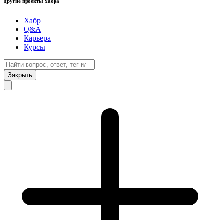
другие проекты хабра
Хабр
Q&A
Карьера
Курсы
Закрыть