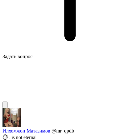
Задать вопрос
Илхомжон Матазимов
@mr_qpdb
⏱ - is not eternal