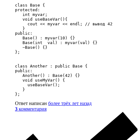
class Base {

protected:

   int myvar;

   void useBaseVar(){

     cout << myvar << endl; // вывод 42

   }

public:

   Base() : myvar(10) {}

   Base(int  val) : myvar(val) {}

   ~Base() {}

};

class Another : public Base {

public:

   Another() : Base(42) {}

   void useMyVar() {

     useBaseVar();

   }

};
Ответ написан
более трёх лет назад
3
комментария