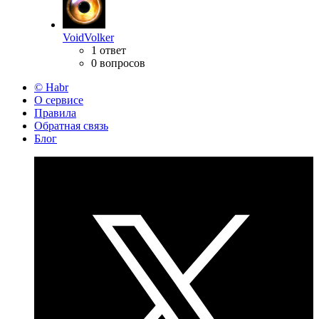
VoidVolker
1 ответ
0 вопросов
© Habr
О сервисе
Правила
Обратная связь
Блог