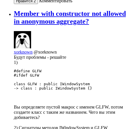
Комментировать
Нравится
2
Member with constructor not allowed
in anonymous aggregate?
xorknown
@xorknown
Будут проблемы - решайте
1)
#define GLFW

#ifdef GLFW

class GLFW : public IWindowSystem 

-> class : public IWindowSystem {}
Вы определяете пустой макрос с именем GLFW, потом
создаете класс с таким же названием. Чего вы этим
добиваетесь?
2) Сигнатуры методов IWindowSystem и GLFW