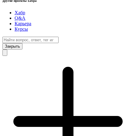
другие проекты хабра
Хабр
Q&A
Карьера
Курсы
Закрыть