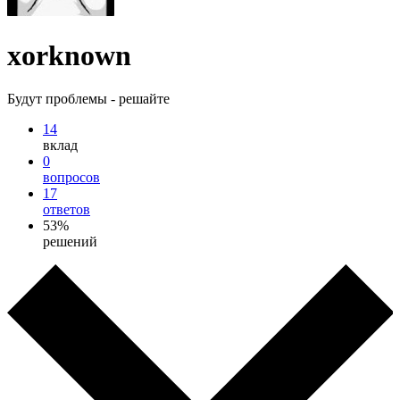
xorknown
Будут проблемы - решайте
14
вклад
0
вопросов
17
ответов
53%
решений