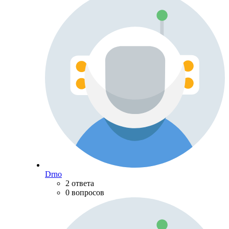
Drno
2 ответа
0 вопросов