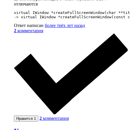
отлючаются
virtual IWindow *createFullScreenWindow(char **tit
-> virtual IWindow *createFullScreenWindow(const c
Ответ написан
более трёх лет назад
2
комментария
2
комментария
Нравится
1