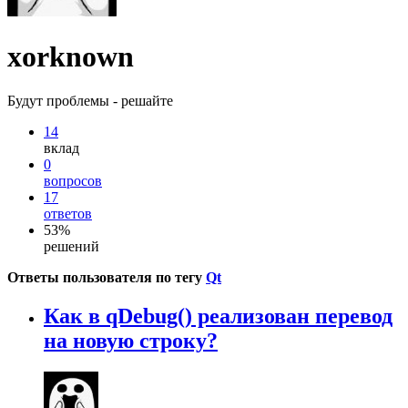
xorknown
Будут проблемы - решайте
14
вклад
0
вопросов
17
ответов
53%
решений
Ответы пользователя по тегу
Qt
Как в qDebug() реализован перевод
на новую строку?