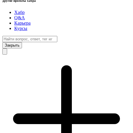
другие проекты хабра
Хабр
Q&A
Карьера
Курсы
Закрыть