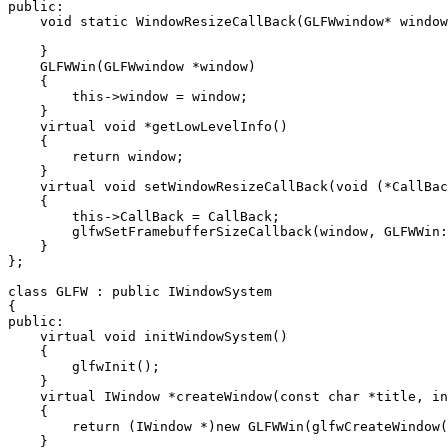
public:

    void static WindowResizeCallBack(GLFWwindow* window
    }

    GLFWWin(GLFWwindow *window)

    {

        this->window = window;

    }

    virtual void *getLowLevelInfo()

    {

        return window;

    }

    virtual void setWindowResizeCallBack(void (*CallBac
    {

        this->CallBack = CallBack;

        glfwSetFramebufferSizeCallback(window, GLFWWin:
    }

};

class GLFW : public IWindowSystem

{

public:

    virtual void initWindowSystem()

    {

        glfwInit();

    }

    virtual IWindow *createWindow(const char *title, in
    {

        return (IWindow *)new GLFWWin(glfwCreateWindow(
    }
