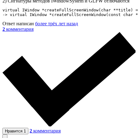
2) Сигнатуры методов IWindowSystem и GLFW отлючаются
virtual IWindow *createFullScreenWindow(char **title) =
-> virtual IWindow *createFullScreenWindow(const char *
Ответ написан
более трёх лет назад
2
комментария
2
комментария
Нравится
1