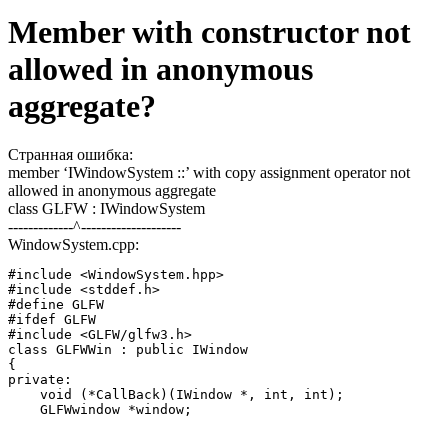
Member with constructor not
allowed in anonymous
aggregate?
Странная ошибка:
member ‘IWindowSystem ::’ with copy assignment operator not
allowed in anonymous aggregate
class GLFW : IWindowSystem
-------------^--------------------
WindowSystem.cpp:
#include <WindowSystem.hpp>

#include <stddef.h>

#define GLFW

#ifdef GLFW

#include <GLFW/glfw3.h>

class GLFWWin : public IWindow

{

private:

    void (*CallBack)(IWindow *, int, int);

    GLFWwindow *window;
