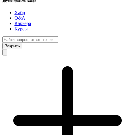
другие проекты хабра
Хабр
Q&A
Карьера
Курсы
Закрыть