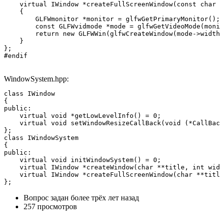
    virtual IWindow *createFullScreenWindow(const char 
    {

        GLFWmonitor *monitor = glfwGetPrimaryMonitor();

        const GLFWvidmode *mode = glfwGetVideoMode(moni
        return new GLFWWin(glfwCreateWindow(mode->width
    }

};

#endif
WindowSystem.hpp:
class IWindow

{

public:

    virtual void *getLowLevelInfo() = 0;

    virtual void setWindowResizeCallBack(void (*CallBac
};

class IWindowSystem

{

public:

    virtual void initWindowSystem() = 0;

    virtual IWindow *createWindow(char **title, int wid
    virtual IWindow *createFullScreenWindow(char **titl
};
Вопрос задан
более трёх лет назад
257 просмотров