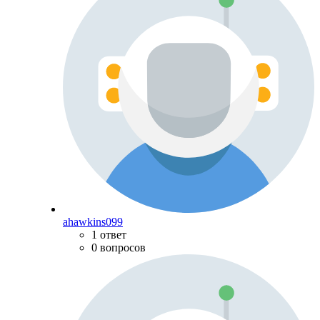
ahawkins099
1 ответ
0 вопросов