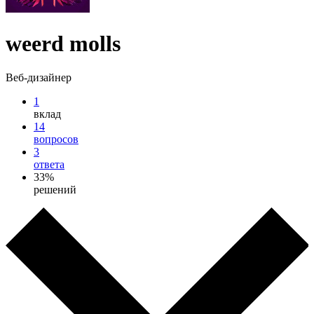
weerd molls
Веб-дизайнер
1
вклад
14
вопросов
3
ответа
33%
решений