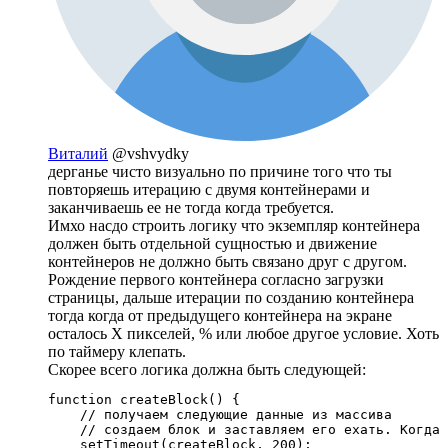
Виталий
@vshvydky
дерганье чисто визуально по причине того что ты
повторяешь итерацию с двумя контейнерами и
заканчиваешь ее не тогда когда требуется.
Имхо насдо строить логику что экземпляр контейнера
должен быть отдельной сущностью и движение
контейнеров не должно быть связано друг с другом.
Рождение первого контейнера согласно загрузки
страницы, дальше итерации по созданию контейнера
тогда когда от предыдущего контейнера на экране
осталось Х пикселей, % или любое другое условие. Хоть
по таймеру клепать.
Скорее всего логика должна быть следующей:
function createBlock() {

    // получаем следующие данные из массива

    // создаем блок и заставляем его ехать. Когда 
    setTimeout(createBlock, 200); 
