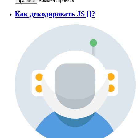
Комментировать
Нравится
Как декодировать JS []?