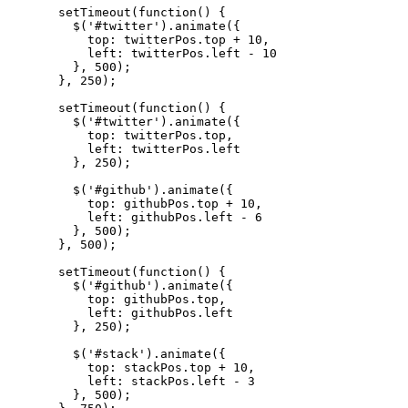
  setTimeout(function() {

    $('#twitter').animate({

      top: twitterPos.top + 10,

      left: twitterPos.left - 10

    }, 500);

  }, 250);

  setTimeout(function() {

    $('#twitter').animate({

      top: twitterPos.top,

      left: twitterPos.left

    }, 250);

    $('#github').animate({

      top: githubPos.top + 10,

      left: githubPos.left - 6

    }, 500);

  }, 500);

  setTimeout(function() {

    $('#github').animate({

      top: githubPos.top,

      left: githubPos.left

    }, 250);

    $('#stack').animate({

      top: stackPos.top + 10,

      left: stackPos.left - 3

    }, 500);
