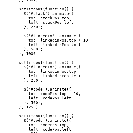
  }, 750);

  setTimeout(function() {

    $('#stack').animate({

      top: stackPos.top,

      left: stackPos.left

    }, 250);

    $('#linkedin').animate({

      top: linkedinPos.top + 10,

      left: linkedinPos.left

    }, 500);

  }, 1000);

  setTimeout(function() {

    $('#linkedin').animate({

      top: linkedinPos.top,

      left: linkedinPos.left

    }, 250);

    $('#code').animate({

      top: codePos.top + 10,

      left: codePos.left + 3

    }, 500);

  }, 1250);

  setTimeout(function() {

    $('#code').animate({

      top: codePos.top,

      left: codePos.left
