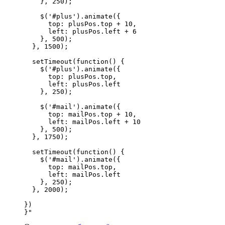
    }, 250);

    $('#plus').animate({

      top: plusPos.top + 10,

      left: plusPos.left + 6

    }, 500);

  }, 1500);

  setTimeout(function() {

    $('#plus').animate({

      top: plusPos.top,

      left: plusPos.left

    }, 250);

    $('#mail').animate({

      top: mailPos.top + 10,

      left: mailPos.left + 10

    }, 500);

  }, 1750);

  setTimeout(function() {

    $('#mail').animate({

      top: mailPos.top,

      left: mailPos.left

    }, 250);

  }, 2000);

})

}"