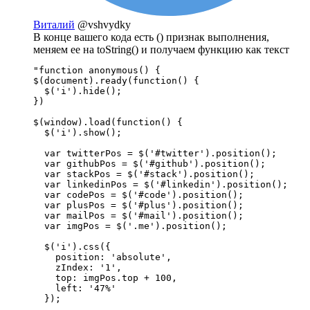
Виталий
@vshvydky
В конце вашего кода есть () признак выполнения,
меняем ее на toString() и получаем функцию как текст
"function anonymous() {

$(document).ready(function() {

  $('i').hide();

})

$(window).load(function() {

  $('i').show();

  var twitterPos = $('#twitter').position();

  var githubPos = $('#github').position();

  var stackPos = $('#stack').position();

  var linkedinPos = $('#linkedin').position();

  var codePos = $('#code').position();

  var plusPos = $('#plus').position();

  var mailPos = $('#mail').position();

  var imgPos = $('.me').position();

  $('i').css({

    position: 'absolute',

    zIndex: '1',

    top: imgPos.top + 100,

    left: '47%'

  });
