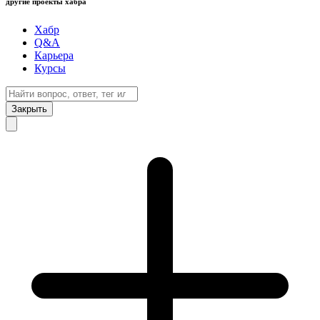
другие проекты хабра
Хабр
Q&A
Карьера
Курсы
Закрыть