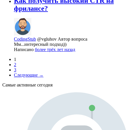
Как получить высокий CTR на
фрилансе?
CodingStub
@vgluhov
Автор вопроса
Мм...интересный подход))
Написано
более трёх лет назад
1
2
3
Следующие →
Самые активные сегодня