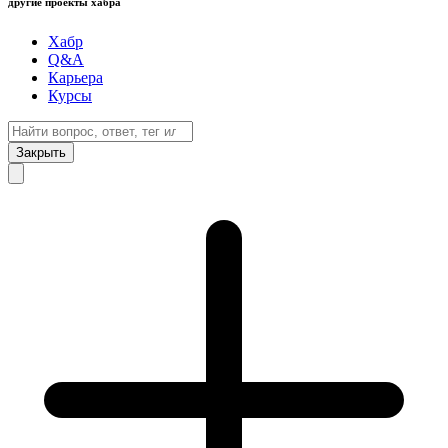
другие проекты хабра
Хабр
Q&A
Карьера
Курсы
Закрыть