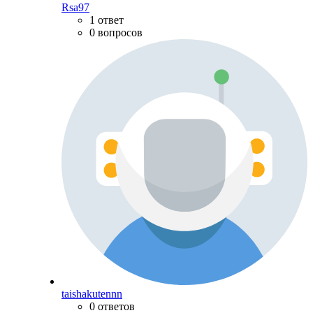
Rsa97
1 ответ
0 вопросов
taishakutennn
0 ответов