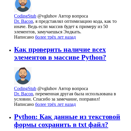
CodingStub
@vgluhov
Автор вопроса
Dr. Bacon
, я представлял оптимизацию кода, как то
иначе. Ведь если массив будет к примеру из 50
элементов, замучаешься Эндкать.
Написано
более трёх лет назад
Как проверить наличие всех
элементов в массиве Python?
CodingStub
@vgluhov
Автор вопроса
Dr. Bacon
, переменная другая была использована в
условии. Спасибо за замечание, поправил!
Написано
более трёх лет назад
Python: Как данные из текстовой
формы сохранить в txt файл?