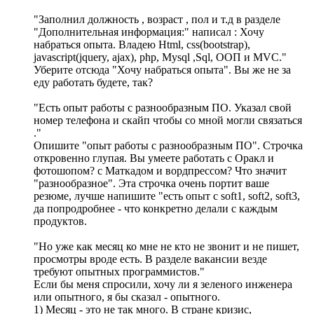
"Заполнил должность , возраст , пол и т.д в разделе
"Дополнительная информация:" написал : Хочу
набраться опыта. Владею Html, css(bootstrap),
javascript(jquery, ajax), php, Mysql ,Sql, ООП и MVC."
Уберите отсюда "Хочу набраться опыта". Вы же не за
еду работать будете, так?
"Eсть опыт работы с разнообразным ПО. Указал свой
номер телефона и скайп чтобы со мной могли связаться
."
Опишите "опыт работы с разнообразным ПО". Строчка
откровенно глупая. Вы умеете работать с Оракл и
фотошопом? с Маткадом и вордпрессом? Что значит
"разнообразное". Эта строчка очень портит ваше
резюме, лучше напишите "есть опыт с soft1, soft2, soft3,
да попродробнее - что конкретно делали с каждым
продуктов.
"Но уже как месяц ко мне не кто не звонит и не пишет,
просмотры вроде есть. В разделе вакансии везде
требуют опытных программистов."
Если бы меня спросили, хочу ли я зеленого инженера
или опытного, я бы сказал - опытного.
1) Месяц - это не так много. В стране кризис,