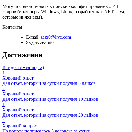
Могу посодействовать в поиске квалифицированных ИТ
кадров (инженеры Windows, Linux, разработчики .NET, Java,
сетевые инженеры).
Контакты
E-mail:
zezr0@live.com
Skype:
zezrin0
Достижения
Все достижения (12)
1
Хороший ответ
Дал ответ, который за сутки получил 5 лайков
2
Хороший ответ
Дал ответ, который за сутки получил 10 лайков
1
Хороший ответ
Дал ответ, который за сутки получил 20 лайков
4
Хороший вопрос
На вопрос подписалось 3 человека за сутки