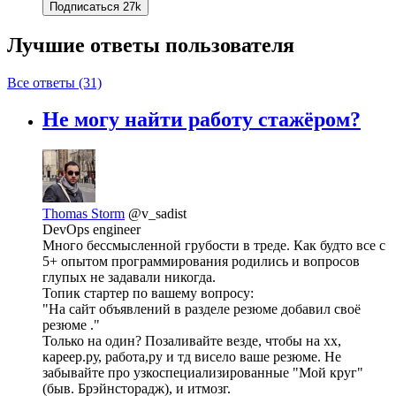
Подписаться
27k
Лучшие ответы
пользователя
Все ответы (31)
Не могу найти работу стажёром?
Thomas Storm
@v_sadist
DevOps engineer
Много бессмысленной грубости в треде. Как будто все с
5+ опытом программирования родились и вопросов
глупых не задавали никогда.
Топик стартер по вашему вопросу:
"На сайт объявлений в разделе резюме добавил своё
резюме ."
Только на один? Позаливайте везде, чтобы на хх,
кареер.ру, работа,ру и тд висело ваше резюме. Не
забывайте про узкоспециализированные "Мой круг"
(быв. Брэйнсторадж), и итмозг.