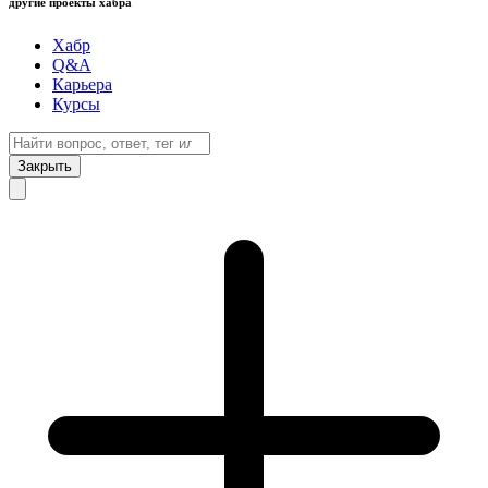
другие проекты хабра
Хабр
Q&A
Карьера
Курсы
Закрыть