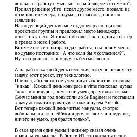
вставал на работу с мыслью "на кой ляд ме это нужно".
Принял решение уйти, искал другое место, позвали на
позицию инженера, подумал, согласился, написал
заявление.
На следующий день ко мне подошел руководитель
проектной группы и предложил место менеджера
проектов у него. Я тогда отказался, т.к. подписал оффер
и грезил о новой работе.
Вот уже почти полтора года я работаю на новом месте,
но думаю постоянно: "А что если бы я согласился?".
Ну это прошлое, о нем думать бессмысленно.
А на работе каждый день сомнения, что я не потяну эту
задачу, этот проект, эту технологию.
Пришел, абсолютно не умел писать скриптов, от слова
"никак". Каждый день ковырясь в vimе психовал, думал
"лох я и придурок, ничего не умею, зря уходил только".
Сейчас меня за год повысили до Sr Engineer и поставили
задачу автоматизировать все задачи путем Ansible.
Вот теперь каждый день читаю мануалы, смотрю
вебинары, пилю плейбуки и думаю "лох я и придурок,
ничего не умею, зря брался только".
В свое время один умный инженер сказал очень
правильную мысль: "Работа в ИТ, это когда ты вечно