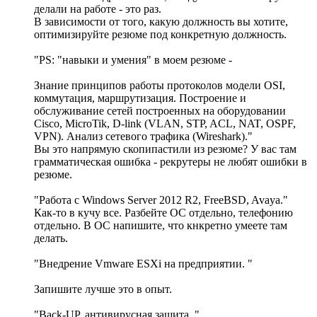
делали на работе - это раз.
В зависимости от того, какую должность вы хотите,
оптимизируйте резюме под конкретную должность.
"PS: "навыки и умения" в моем резюме -
Знание принципов работы протоколов модели OSI,
коммутация, маршрутизация. Построение и
обслуживание сетей построенных на оборудовании
Cisco, MicroTik, D-link (VLAN, STP, ACL, NAT, OSPF,
VPN). Анализ сетевого трафика (Wireshark)."
Вы это напрямую скопипастили из резюме? У вас там
грамматическая ошибка - рекрутеры не любят ошибки в
резюме.
"Работа с Windows Server 2012 R2, FreeBSD, Avaya."
Как-то в кучу все. Разбейте ОС отдельно, телефонию
отдельно. В ОС напишите, что кнкретно умеете там
делать.
"Внедрение Vmware ESXi на предприятии. "
Запишите лучше это в опыт.
"Back-UP, антивирусная защита. "