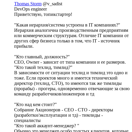
Thomas Storm
@v_sadist
DevOps engineer
Приветствую, топикстартер!
"Какая иерархия/система устроена в IT компаниях?"
Иерархия аналогична производственным предприятиям
или коммерческим структурам. Отличие IT компании от
других сфер бизнеса только в том, что IT - источник
прибыли.
"Кто главный, должность?"
CEO, Owner - зависит от типа компании и ее размеров.
"Кто такой техлид, тимлид?"
В зависимости от ситуации техлид и тимлид это одно и
тоже. Если проектов много и имеется технический
директор (техлид, СТО), то имеются так же тимлиды
(прорабы) - прогеры, одновременно отвечающие за свою
команду разработчиков/инженеров и тд
"Кто над кем стоит?"
Собрание Акционеров - СЕО - СТО - директоры
(разработки/эксплуатации и тд) - тимлиды -
специалисты
"Кто такой аккаунт-менеджер? "
Обычно это менеджер особо толстых клиентов, которые