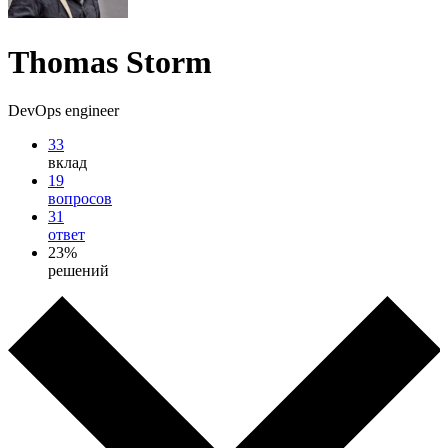
Thomas Storm
DevOps engineer
33
вклад
19
вопросов
31
ответ
23%
решений