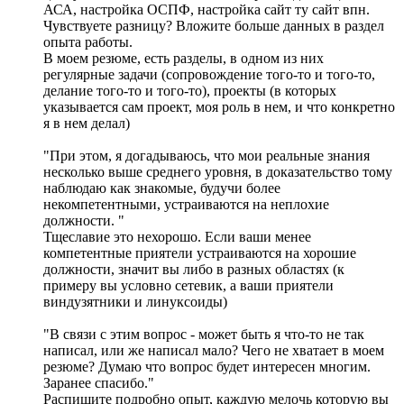
АСА, настройка ОСПФ, настройка сайт ту сайт впн.
Чувствуете разницу? Вложите больше данных в раздел
опыта работы.
В моем резюме, есть разделы, в одном из них
регулярные задачи (сопровождение того-то и того-то,
делание того-то и того-то), проекты (в которых
указывается сам проект, моя роль в нем, и что конкретно
я в нем делал)
"При этом, я догадываюсь, что мои реальные знания
несколько выше среднего уровня, в доказательство тому
наблюдаю как знакомые, будучи более
некомпетентными, устраиваются на неплохие
должности. "
Тщеславие это нехорошо. Если ваши менее
компетентные приятели устраиваются на хорошие
должности, значит вы либо в разных областях (к
примеру вы условно сетевик, а ваши приятели
виндузятники и линуксоиды)
"В связи с этим вопрос - может быть я что-то не так
написал, или же написал мало? Чего не хватает в моем
резюме? Думаю что вопрос будет интересен многим.
Заранее спасибо."
Распишите подробно опыт, каждую мелочь которую вы