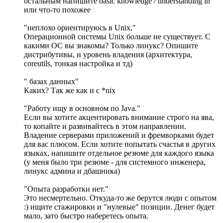
остальным напишите basic knowledge / understanding in
или что-то похожее
"неплохо ориентируюсь в Unix,"
Операционной системы Unix больше не существует. С
какими ОС вы знакомы? Только линукс? Опишите
дистрибутивы, и уровень владения (архитектура,
coreutils, тонкая настройка и тд)
" базах данных"
Каких? Так же как и с *nix
"Работу ищу в основном по Java."
Если вы хотите акцентировать внимание строго на ява,
то копайте и развивайтесь в этом направлении.
Владение серверами приложений и фремворками будет
для вас плюсом. Если хотите попытать счастья в других
языках, напишите отдельное резюме для каждого языка
(у меня было три резюме - для системного инженера,
линукс админа и дбашника)
"Опыта разработки нет."
Это несмертельно. Откуда-то же берутся люди с опытом
:) ищите стажировки и "нулевые" позиции. Денег будет
мало, зато быстро наберетесь опыта.