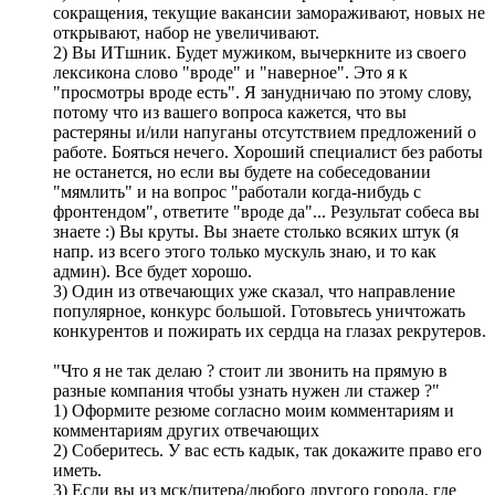
сокращения, текущие вакансии замораживают, новых не
открывают, набор не увеличивают.
2) Вы ИТшник. Будет мужиком, вычеркните из своего
лексикона слово "вроде" и "наверное". Это я к
"просмотры вроде есть". Я занудничаю по этому слову,
потому что из вашего вопроса кажется, что вы
растеряны и/или напуганы отсутствием предложений о
работе. Бояться нечего. Хороший специалист без работы
не останется, но если вы будете на собеседовании
"мямлить" и на вопрос "работали когда-нибудь с
фронтендом", ответите "вроде да"... Результат собеса вы
знаете :) Вы круты. Вы знаете столько всяких штук (я
напр. из всего этого только мускуль знаю, и то как
админ). Все будет хорошо.
3) Один из отвечающих уже сказал, что направление
популярное, конкурс большой. Готовьтесь уничтожать
конкурентов и пожирать их сердца на глазах рекрутеров.
"Что я не так делаю ? стоит ли звонить на прямую в
разные компания чтобы узнать нужен ли стажер ?"
1) Оформите резюме согласно моим комментариям и
комментариям других отвечающих
2) Соберитесь. У вас есть кадык, так докажите право его
иметь.
3) Если вы из мск/питера/любого другого города, где