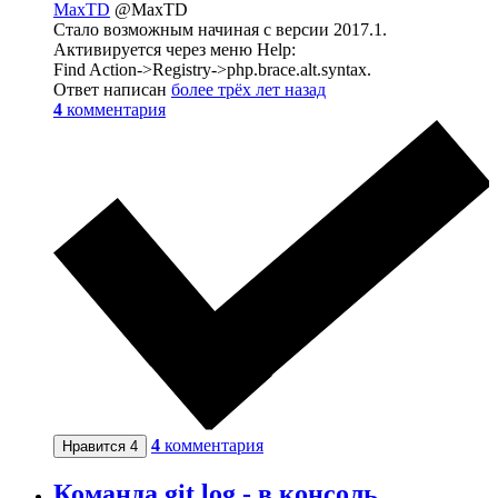
MaxTD
@MaxTD
Стало возможным начиная с версии 2017.1.
Активируется через меню Help:
Find Action->Registry->php.brace.alt.syntax.
Ответ написан
более трёх лет назад
4
комментария
4
комментария
Нравится
4
Команда git log - в консоль