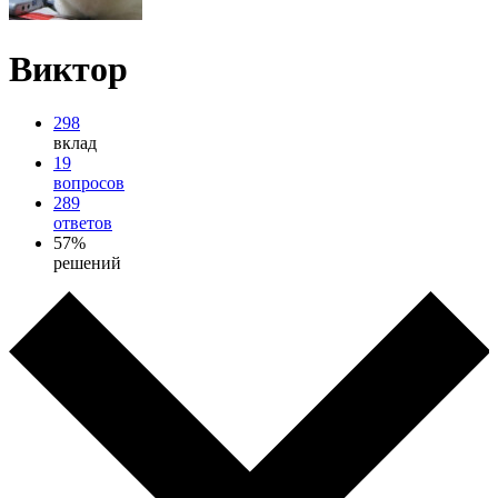
Виктор
298
вклад
19
вопросов
289
ответов
57%
решений