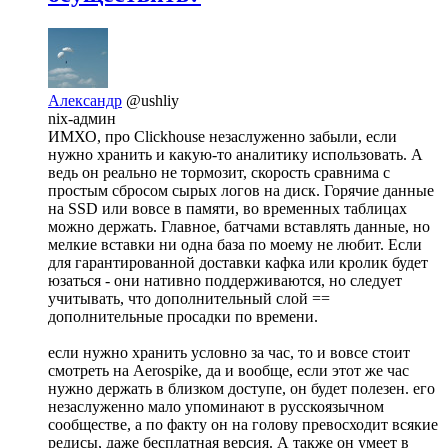
Александр
@ushliy
nix-админ
ИМХО, про Clickhouse незаслуженно забыли, если
нужно хранить и какую-то аналитику использовать. А
ведь он реально не тормозит, скорость сравнима с
простым сбросом сырых логов на диск. Горячие данные
на SSD или вовсе в памяти, во временных таблицах
можно держать. Главное, батчами вставлять данные, но
мелкие вставки ни одна база по моему не любит. Если
для гарантированной доставки кафка или кролик будет
юзаться - они нативно поддерживаются, но следует
учитывать, что дополнительный слой ==
дополнительные просадки по времени.
если нужно хранить условно за час, то и вовсе стоит
смотреть на Aerospike, да и вообще, если этот же час
нужно держать в близком доступе, он будет полезен. его
незаслуженно мало упоминают в русскоязычном
сообществе, а по факту он на голову превосходит всякие
редисы, даже бесплатная версия. А также он умеет в