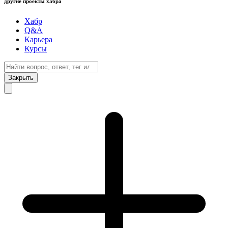
другие проекты хабра
Хабр
Q&A
Карьера
Курсы
Закрыть