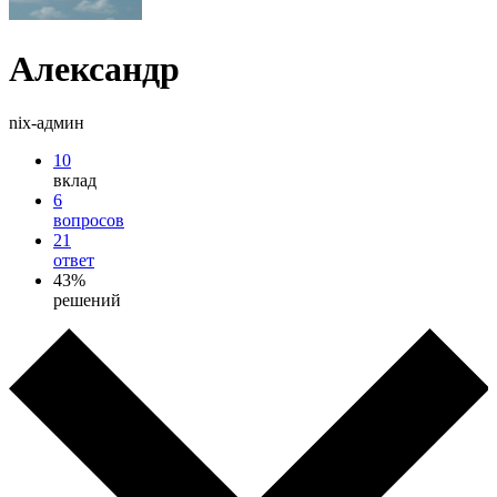
Александр
nix-админ
10
вклад
6
вопросов
21
ответ
43%
решений