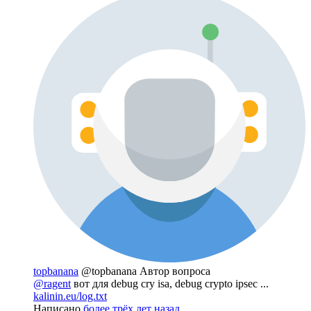
topbanana
@topbanana
Автор вопроса
@ragent
вот для debug cry isa, debug crypto ipsec ...
kalinin.eu/log.txt
Написано
более трёх лет назад