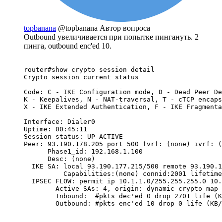
topbanana
@topbanana
Автор вопроса
Outbound увеличивается при попытке пингануть. 2
пинга, outbound enc'ed 10.
router#show crypto session detail   

Crypto session current status

Code: C - IKE Configuration mode, D - Dead Peer De
K - Keepalives, N - NAT-traversal, T - cTCP encaps
X - IKE Extended Authentication, F - IKE Fragmenta
Interface: Dialer0

Uptime: 00:45:11

Session status: UP-ACTIVE     

Peer: 93.190.178.205 port 500 fvrf: (none) ivrf: (
      Phase1_id: 192.168.1.100

      Desc: (none)

  IKE SA: local 93.190.177.215/500 remote 93.190.1
          Capabilities:(none) connid:2001 lifetime
  IPSEC FLOW: permit ip 10.1.1.0/255.255.255.0 10.
        Active SAs: 4, origin: dynamic crypto map

        Inbound:  #pkts dec'ed 0 drop 2701 life (K
        Outbound: #pkts enc'ed 10 drop 0 life (KB/