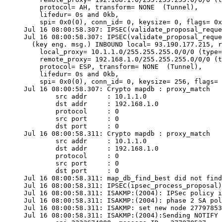
    protocol= AH, transform= NONE  (Tunnel),

    lifedur= 0s and 0kb,

    spi= 0x0(0), conn_id= 0, keysize= 0, flags= 0x
Jul 16 08:00:58.307: IPSEC(validate_proposal_reque
Jul 16 08:00:58.307: IPSEC(validate_proposal_reque
  (key eng. msg.) INBOUND local= 93.190.177.215, r
    local_proxy= 10.1.1.0/255.255.255.0/0/0 (type=
    remote_proxy= 192.168.1.0/255.255.255.0/0/0 (t
    protocol= ESP, transform= NONE  (Tunnel),

    lifedur= 0s and 0kb,

    spi= 0x0(0), conn_id= 0, keysize= 256, flags= 
Jul 16 08:00:58.307: Crypto mapdb : proxy_match

        src addr     : 10.1.1.0

        dst addr     : 192.168.1.0

        protocol     : 0

        src port     : 0

        dst port     : 0

Jul 16 08:00:58.311: Crypto mapdb : proxy_match

        src addr     : 10.1.1.0

        dst addr     : 192.168.1.0

        protocol     : 0

        src port     : 0

        dst port     : 0

Jul 16 08:00:58.311: map_db_find_best did not find
Jul 16 08:00:58.311: IPSEC(ipsec_process_proposal)
Jul 16 08:00:58.311: ISAKMP:(2004): IPSec policy i
Jul 16 08:00:58.311: ISAKMP:(2004): phase 2 SA pol
Jul 16 08:00:58.311: ISAKMP: set new node 27797853
Jul 16 08:00:58.311: ISAKMP:(2004):Sending NOTIFY 