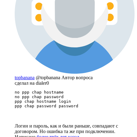
topbanana
@topbanana
Автор вопроса
сделал на dialer0
no ppp chap hostname

no ppp chap password

ppp chap hostname login

ppp chap password password
Логин и пароль, как и были раньше, совпадают с
договором. Но ошибка та же при подключении.
Написано
более трёх лет назад