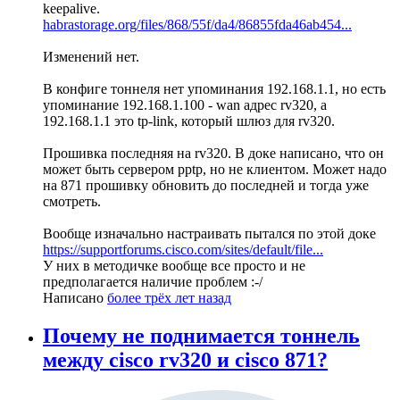
keepalive.
habrastorage.org/files/868/55f/da4/86855fda46ab454...
Изменений нет.
В конфиге тоннеля нет упоминания 192.168.1.1, но есть
упоминание 192.168.1.100 - wan адрес rv320, а
192.168.1.1 это tp-link, который шлюз для rv320.
Прошивка последняя на rv320. В доке написано, что он
может быть сервером pptp, но не клиентом. Может надо
на 871 прошивку обновить до последней и тогда уже
смотреть.
Вообще изначально настраивать пытался по этой доке
https://supportforums.cisco.com/sites/default/file...
У них в методичке вообще все просто и не
предполагается наличие проблем :-/
Написано
более трёх лет назад
Почему не поднимается тоннель
между cisco rv320 и cisco 871?