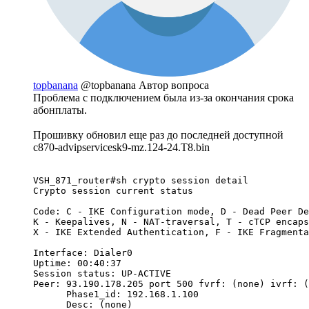
topbanana
@topbanana
Автор вопроса
Проблема с подключением была из-за окончания срока
абонплаты.
Прошивку обновил еще раз до последней доступной
c870-advipservicesk9-mz.124-24.T8.bin
VSH_871_router#sh crypto session detail 

Crypto session current status 

Code: C - IKE Configuration mode, D - Dead Peer De
K - Keepalives, N - NAT-traversal, T - cTCP encaps
X - IKE Extended Authentication, F - IKE Fragmenta
Interface: Dialer0 

Uptime: 00:40:37 

Session status: UP-ACTIVE      

Peer: 93.190.178.205 port 500 fvrf: (none) ivrf: (
      Phase1_id: 192.168.1.100 

      Desc: (none) 
