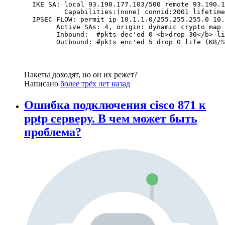
  IKE SA: local 93.190.177.103/500 remote 93.190.1
          Capabilities:(none) connid:2001 lifetime
  IPSEC FLOW: permit ip 10.1.1.0/255.255.255.0 10.
        Active SAs: 4, origin: dynamic crypto map 

        Inbound:  #pkts dec'ed 0 <b>drop 30</b> li
        Outbound: #pkts enc'ed 5 drop 0 life (KB/S
Пакеты доходят, но он их режет?
Написано
более трёх лет назад
Ошибка подключения cisco 871 к
pptp серверу. В чем может быть
проблема?