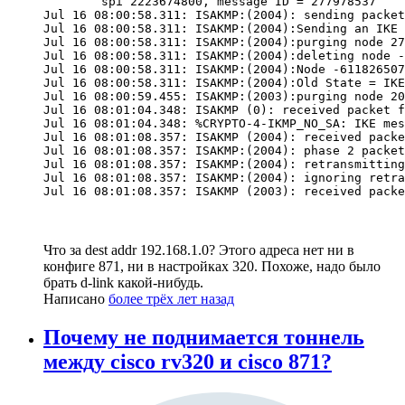
        spi 2223674800, message ID = 277978537

Jul 16 08:00:58.311: ISAKMP:(2004): sending packet
Jul 16 08:00:58.311: ISAKMP:(2004):Sending an IKE 
Jul 16 08:00:58.311: ISAKMP:(2004):purging node 27
Jul 16 08:00:58.311: ISAKMP:(2004):deleting node -
Jul 16 08:00:58.311: ISAKMP:(2004):Node -611826507
Jul 16 08:00:58.311: ISAKMP:(2004):Old State = IKE
Jul 16 08:00:59.455: ISAKMP:(2003):purging node 20
Jul 16 08:01:04.348: ISAKMP (0): received packet f
Jul 16 08:01:04.348: %CRYPTO-4-IKMP_NO_SA: IKE mes
Jul 16 08:01:08.357: ISAKMP (2004): received packe
Jul 16 08:01:08.357: ISAKMP:(2004): phase 2 packet
Jul 16 08:01:08.357: ISAKMP:(2004): retransmitting
Jul 16 08:01:08.357: ISAKMP:(2004): ignoring retra
Jul 16 08:01:08.357: ISAKMP (2003): received packe
Что за dest addr 192.168.1.0? Этого адреса нет ни в
конфиге 871, ни в настройках 320. Похоже, надо было
брать d-link какой-нибудь.
Написано
более трёх лет назад
Почему не поднимается тоннель
между cisco rv320 и cisco 871?