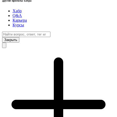
другие проекты хабра
Хабр
Q&A
Карьера
Курсы
Закрыть