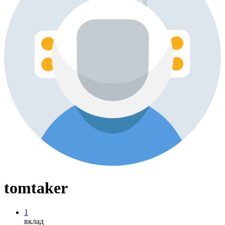
tomtaker
1
вклад