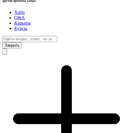
другие проекты хабра
Хабр
Q&A
Карьера
Курсы
Закрыть