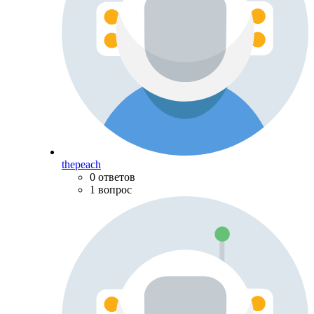
thepeach
0 ответов
1 вопрос