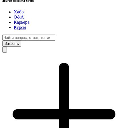
другие проекты хабра
Хабр
Q&A
Карьера
Курсы
Закрыть