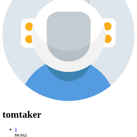
tomtaker
1
вклад