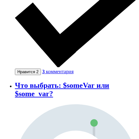
3
комментария
Нравится
2
Что выбрать: $someVar или
$some_var?