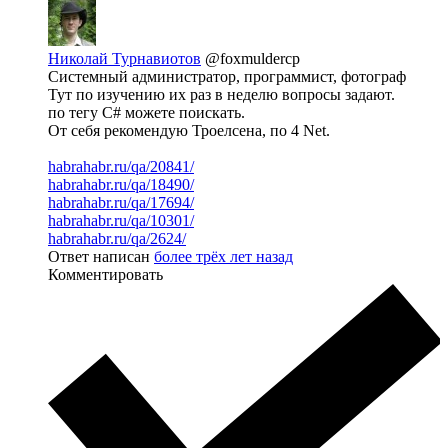
Николай Турнавиотов
@foxmuldercp
Системный администратор, программист, фотограф
Тут по изучению их раз в неделю вопросы задают.
по тегу C# можете поискать.
От себя рекомендую Троелсена, по 4 Net.
habrahabr.ru/qa/20841/
habrahabr.ru/qa/18490/
habrahabr.ru/qa/17694/
habrahabr.ru/qa/10301/
habrahabr.ru/qa/2624/
Ответ написан
более трёх лет назад
Комментировать