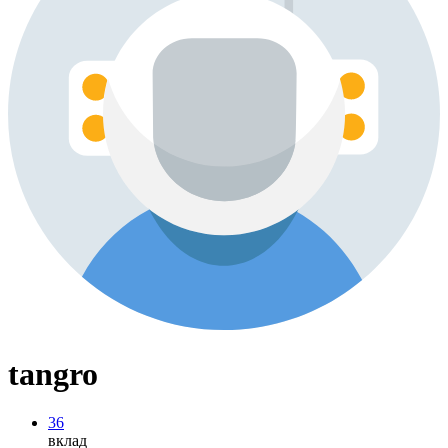
tangro
36
вклад