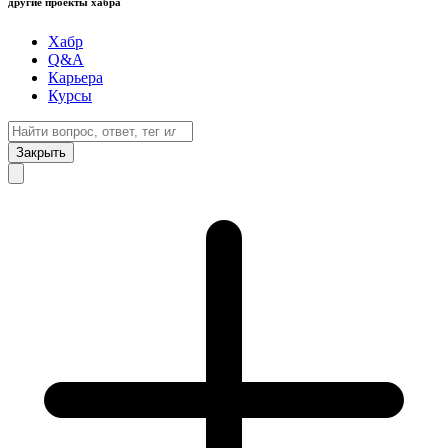
другие проекты хабра
Хабр
Q&A
Карьера
Курсы
Закрыть