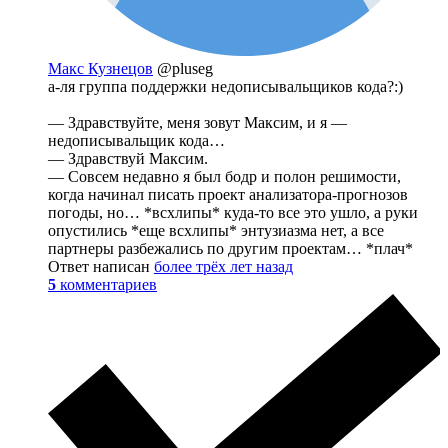
Макс Кузнецов
@pluseg
а-ля группа поддержки недописывальщиков кода?:)
— Здравствуйте, меня зовут Максим, и я —
недописывальщик кода…
— Здравствуй Максим.
— Совсем недавно я был бодр и полон решимости,
когда начинал писать проект анализатора-прогнозов
погоды, но… *всхлипы* куда-то все это ушло, а руки
опустились *еще всхлипы* энтузиазма нет, а все
партнеры разбежались по другим проектам… *плач*
Ответ написан
более трёх лет назад
5
комментариев