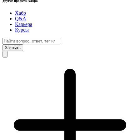
другие проекты хабра
Хабр
Q&A
Карьера
Курсы
Закрыть