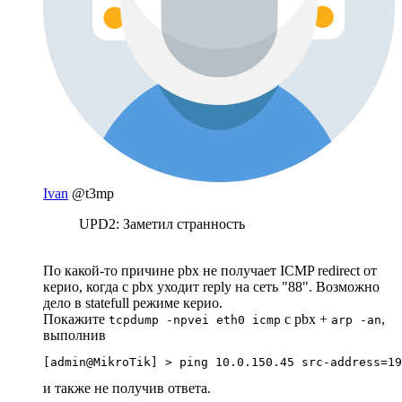
Ivan
@t3mp
UPD2: Заметил странность
По какой-то причине pbx не получает ICMP redirect от
керио, когда с pbx уходит reply на сеть "88". Возможно
дело в statefull режиме керио.
Покажите
с pbx +
,
tcpdump -npvei eth0 icmp
arp -an
выполнив
[admin@MikroTik] > ping 10.0.150.45 src-address=19
и также не получив ответа.