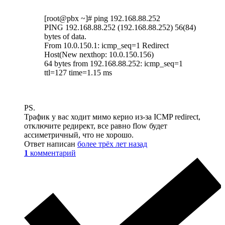
[root@pbx ~]# ping 192.168.88.252
PING 192.168.88.252 (192.168.88.252) 56(84)
bytes of data.
From 10.0.150.1: icmp_seq=1 Redirect
Host(New nexthop: 10.0.150.156)
64 bytes from 192.168.88.252: icmp_seq=1
ttl=127 time=1.15 ms
PS.
Трафик у вас ходит мимо керио из-за ICMP redirect,
отключите редирект, все равно flow будет
ассиметричный, что не хорошо.
Ответ написан
более трёх лет назад
1
комментарий