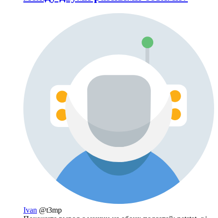
Ivan
@t3mp