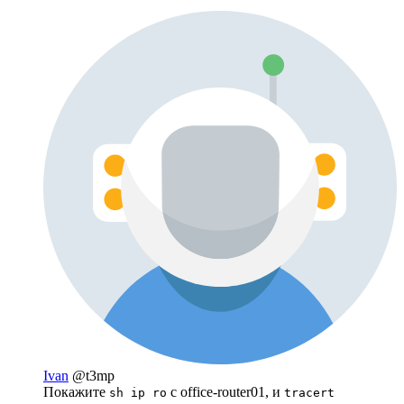
Ivan
@t3mp
Покажите
с office-router01, и
sh ip ro
tracert