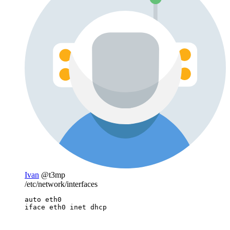
Ivan
@t3mp
/etc/network/interfaces
auto eth0

iface eth0 inet dhcp