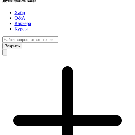
другие проекты хабра
Хабр
Q&A
Карьера
Курсы
Закрыть