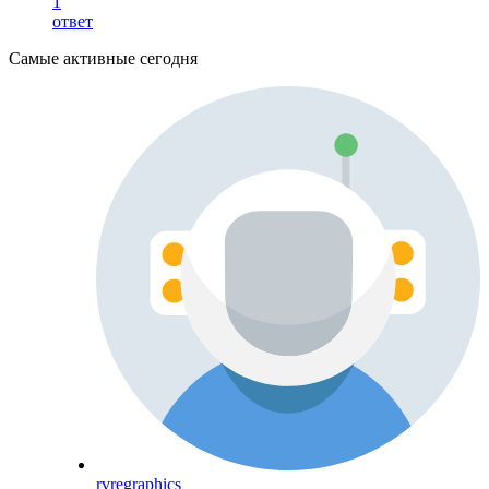
1
ответ
Самые активные сегодня
rvregraphics