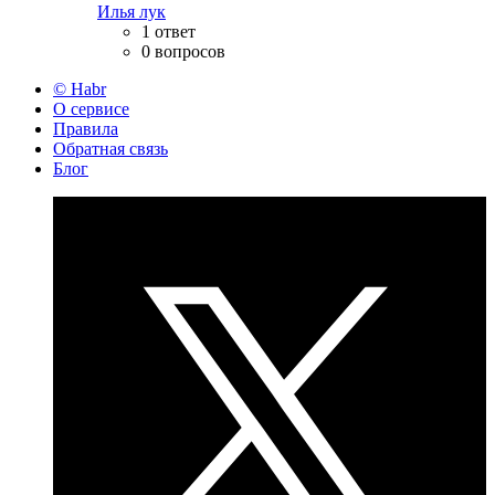
Илья лук
1 ответ
0 вопросов
© Habr
О сервисе
Правила
Обратная связь
Блог