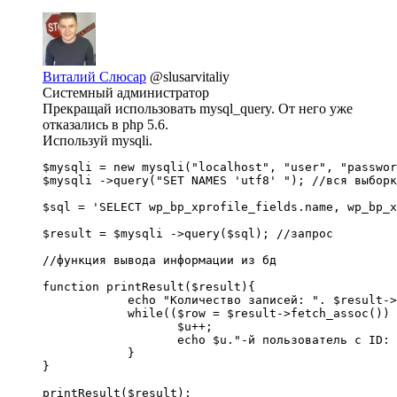
Виталий Слюсар
@slusarvitaliy
Системный администратор
Прекращай использовать mysql_query. От него уже
отказались в php 5.6.
Используй mysqli.
$mysqli = new mysqli("localhost", "user", "passwor
$mysqli ->query("SET NAMES 'utf8' "); //вся выборк
$sql = 'SELECT wp_bp_xprofile_fields.name, wp_bp_x
$result = $mysqli ->query($sql); //запрос

//функция вывода информации из бд

function printResult($result){

            echo "Количество записей: ". $result->
            while(($row = $result->fetch_assoc()) 
                   $u++;

                   echo $u."-й пользователь с ID: 
            }

}

printResult($result);