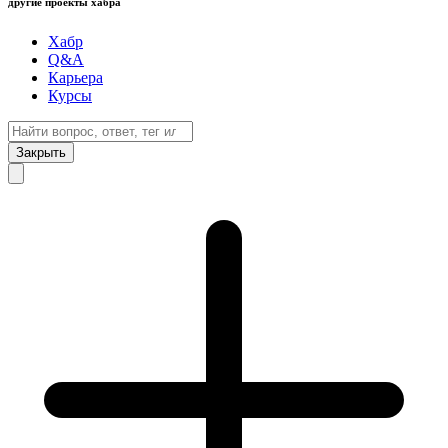
другие проекты хабра
Хабр
Q&A
Карьера
Курсы
Закрыть