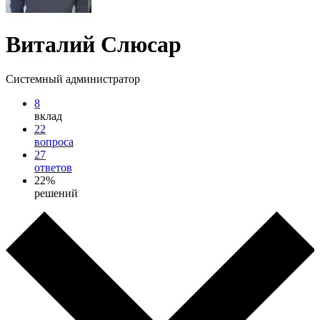
Виталий Слюсар
Системный администратор
8
вклад
22
вопроса
27
ответов
22%
решений