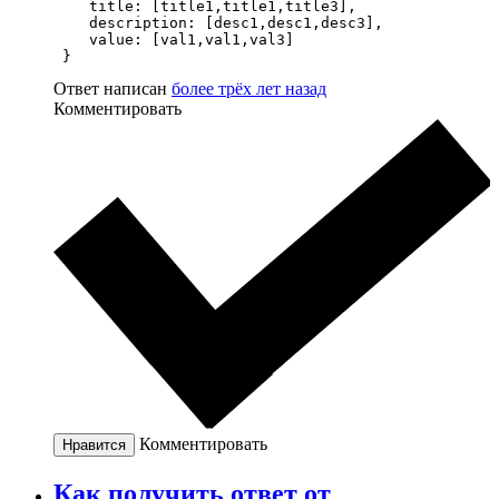
    title: [title1,title1,title3],

    description: [desc1,desc1,desc3],

    value: [val1,val1,val3]

 }
Ответ написан
более трёх лет назад
Комментировать
Комментировать
Нравится
Как получить ответ от