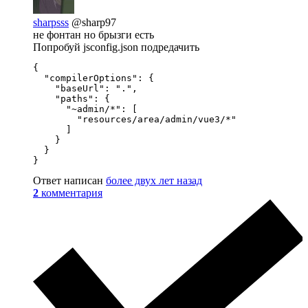
sharpsss
@sharp97
не фонтан но брызги есть
Попробуй jsconfig.json подредачить
{

  "compilerOptions": {

    "baseUrl": ".",

    "paths": {

      "~admin/*": [

        "resources/area/admin/vue3/*"

      ]

    }

  }

}
Ответ написан
более двух лет назад
2
комментария