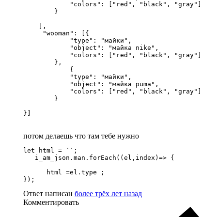
            "colors": ["red", "black", "gray"]

        }

    ],

     "wooman": [{

            "type": "майки",

            "object": "майка nike",

            "colors": ["red", "black", "gray"]

        },

            {

            "type": "майки",

            "object": "майка puma",

            "colors": ["red", "black", "gray"]

        }

}]
потом делаешь что там тебе нужно
let html = ``;

   i_am_json.man.forEach((el,index)=> {

      html =el.type ;

});
Ответ написан
более трёх лет назад
Комментировать