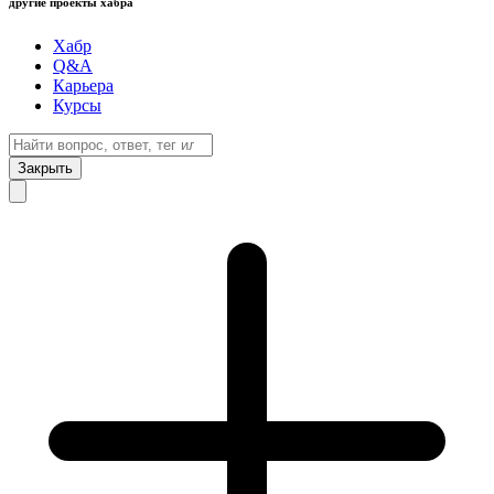
другие проекты хабра
Хабр
Q&A
Карьера
Курсы
Закрыть