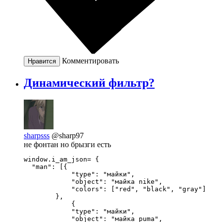
Комментировать
Нравится
Динамический фильтр?
sharpsss
@sharp97
не фонтан но брызги есть
window.i_am_json= {

  "man": [{

            "type": "майки",

            "object": "майка nike",

            "colors": ["red", "black", "gray"]

        },

            {

            "type": "майки",

            "object": "майка puma",
