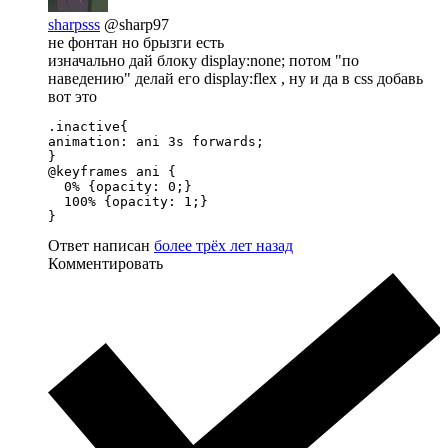
sharpsss
@sharp97
не фонтан но брызги есть
изначально дай блоку display:none; потом "по
наведению" делай его display:flex , ну и да в css добавь
вот это
.inactive{

animation: ani 3s forwards;

}

@keyframes ani {

  0% {opacity: 0;}

  100% {opacity: 1;}

}
Ответ написан
более трёх лет назад
Комментировать