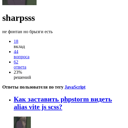
sharpsss
не фонтан но брызги есть
18
вклад
44
вопроса
62
ответа
23%
решений
Ответы пользователя по тегу
JavaScript
Как заставить phpstorm видеть
alias vite js scss?