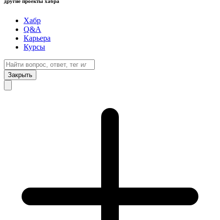
другие проекты хабра
Хабр
Q&A
Карьера
Курсы
Закрыть