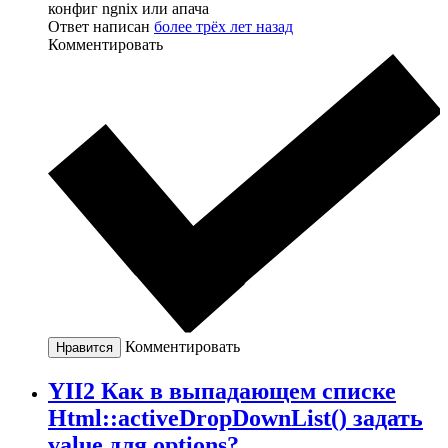
конфиг ngnix или апача
Ответ написан
более трёх лет назад
Комментировать
Комментировать
Нравится
YII2 Как в выпадающем списке
Html::activeDropDownList() задать
value для options?