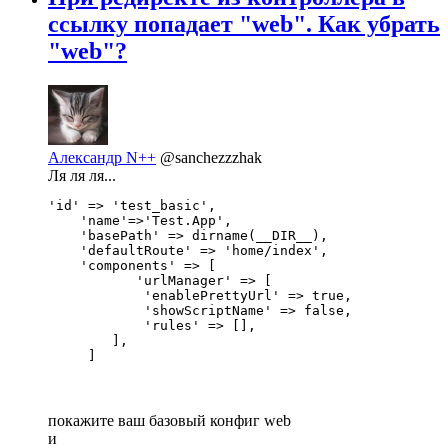
ссылку попадает "web". Как убрать
"web"?
Александр N++
@sanchezzzhak
Ля ля ля...
'id' => 'test_basic',

    'name'=>'Test.App',

    'basePath' => dirname(__DIR__),

    'defaultRoute' => 'home/index',

    'components' => [

           'urlManager' => [

            'enablePrettyUrl' => true,

            'showScriptName' => false,

            'rules' => [],

        ],

     ]
покажите ваш базовый конфиг web
и