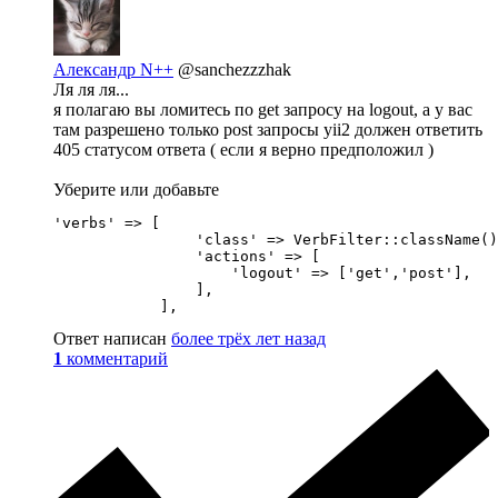
Александр N++
@sanchezzzhak
Ля ля ля...
я полагаю вы ломитесь по get запросу на logout, а у вас
там разрешено только post запросы yii2 должен ответить
405 статусом ответа ( если я верно предположил )
Уберите или добавьте
'verbs' => [

                'class' => VerbFilter::className()
                'actions' => [

                    'logout' => ['get','post'],

                ],

            ],
Ответ написан
более трёх лет назад
1
комментарий