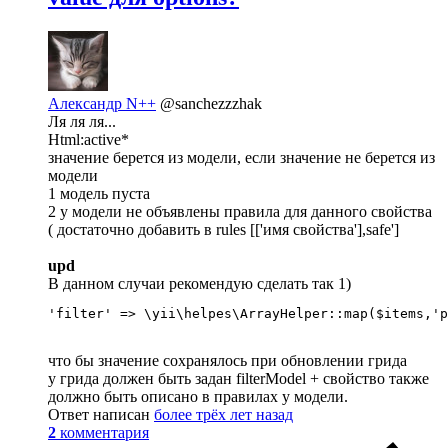
Александр N++
@sanchezzzhak
Ля ля ля...
Html:active*
значение берется из модели, если значение не берется из
модели
1 модель пуста
2 у модели не объявлены правила для данного свойства
( достаточно добавить в rules [['имя свойства'],safe']
upd
В данном случаи рекомендую сделать так 1)
'filter' => \yii\helpes\ArrayHelper::map($items,'p
что бы значение сохранялось при обновлении грида
у грида должен быть задан filterModel + свойство также
должно быть описано в правилах у модели.
Ответ написан
более трёх лет назад
2
комментария