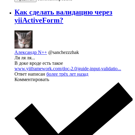
Как сделать валидацию через
yiiActiveForm?
Александр N++
@sanchezzzhak
Ля ля ля...
В доке вроде есть такое
www.yiiframework.com/doc-2.0/guide-input-validatio...
Ответ написан
более трёх лет назад
Комментировать