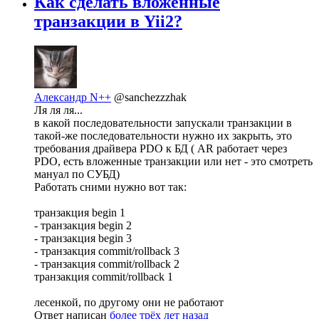
Как сделать вложенные
транзакции в Yii2?
Александр N++
@sanchezzzhak
Ля ля ля...
в какой последовательности запускали транзакции в
такой-же последовательности нужно их закрыть, это
требования драйвера PDO к БД ( AR работает через
PDO, есть вложенные транзакции или нет - это смотреть
мануал по СУБД)
Работать сними нужно вот так:
транзакция begin 1
- транзакция begin 2
- транзакция begin 3
- транзакция commit/rollback 3
- транзакция commit/rollback 2
транзакция commit/rollback 1
лесенкой, по другому они не работают
Ответ написан
более трёх лет назад