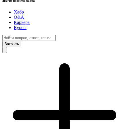
другие проекты хабра
Хабр
Q&A
Карьера
Курсы
Закрыть