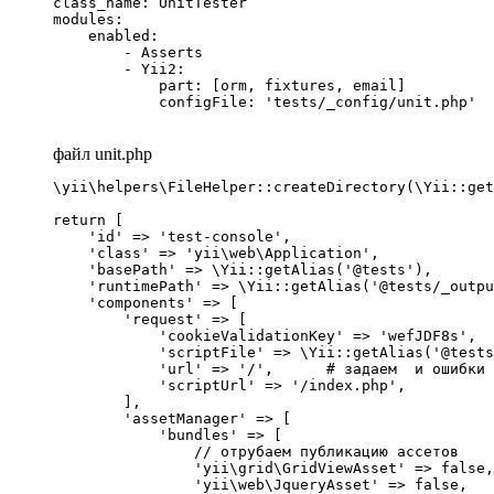
class_name: UnitTester

modules:

    enabled:

        - Asserts

        - Yii2:

            part: [orm, fixtures, email]

            configFile: 'tests/_config/unit.php'
файл unit.php
\yii\helpers\FileHelper::createDirectory(\Yii::get
return [

    'id' => 'test-console',

    'class' => 'yii\web\Application',

    'basePath' => \Yii::getAlias('@tests'),

    'runtimePath' => \Yii::getAlias('@tests/_outpu
    'components' => [

        'request' => [

            'cookieValidationKey' => 'wefJDF8s',

            'scriptFile' => \Yii::getAlias('@tests
            'url' => '/',      # задаем  и ошибки 
            'scriptUrl' => '/index.php',

        ],

        'assetManager' => [

            'bundles' => [

                // отрубаем публикацию ассетов

                'yii\grid\GridViewAsset' => false,

                'yii\web\JqueryAsset' => false,
