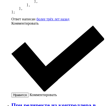
            ],

        ],

    ],

];
Ответ написан
более трёх лет назад
Комментировать
Комментировать
Нравится
При редиректе из контроллера в