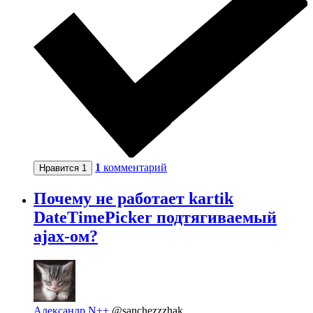
1
комментарий
Нравится
1
Почему не работает kartik
DateTimePicker подтягиваемый
ajax-ом?
Александр N++
@sanchezzzhak