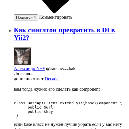
Комментировать
Нравится
4
Как синглтон превратить в DI в
Yii2?
Александр N++
@sanchezzzhak
Ля ля ля...
дополню ответ
Decadal
вам тогда жужно его сделать как component
class BaseApiClient extend yii\base\Component {

      public $url;

      public $key

 }
если base класс не нужен лучше убрать если у вас нету