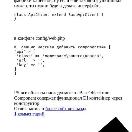
фабрики клиентов, ну если еще таковой функционал
нужен, то нужно будет сделать интерфейс.
class ApiClient extend BaseApiClient {

}
в конфиге config/web.php
в  секцию массива добавить components=> [

'api'=> [

 'class' => 'namespace\вашего\клаccа',

 'url' => '',

 'key' => '',

]

]
PS все объекты наследуемые от BaseObject или
Component содержат функционал DI контейнер через
конструктор
Ответ написан
более трёх лет назад
1
комментарий