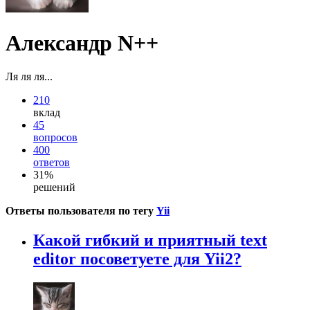
Александр N++
Ля ля ля...
210
вклад
45
вопросов
400
ответов
31%
решений
Ответы пользователя по тегу
Yii
Какой гибкий и приятный text
editor посоветуете для Yii2?