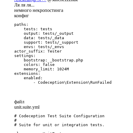
Ля ля ля...
немного некропостинга
конфиг
paths:

    tests: tests

    output: tests/_output

    data: tests/_data

    support: tests/_support

    envs: tests/_envs

actor_suffix: Tester

settings:

    bootstrap: _bootstrap.php

    colors: false

    memory_limit: 1024M

extensions:

    enabled:

        - Codeception\Extension\RunFailed
файл
unit.suite.yml
# Codeception Test Suite Configuration

#

# Suite for unit or integration tests.
