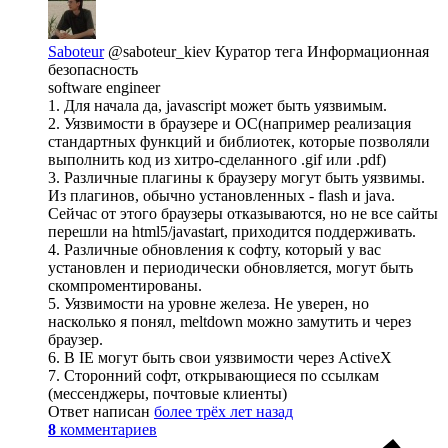
Saboteur
@saboteur_kiev
Куратор тега Информационная
безопасность
software engineer
1. Для начала да, javascript может быть уязвимым.
2. Уязвимости в браузере и ОС(например реализация
стандартных функций и библиотек, которые позволяли
выполнить код из хитро-сделанного .gif или .pdf)
3. Различные плагины к браузеру могут быть уязвимы.
Из плагинов, обычно установленных - flash и java.
Сейчас от этого браузеры отказываются, но не все сайты
перешли на html5/javastart, приходится поддерживать.
4. Различные обновления к софту, который у вас
установлен и периодически обновляется, могут быть
скомпроментированы.
5. Уязвимости на уровне железа. Не уверен, но
насколько я понял, meltdown можно замутить и через
браузер.
6. В IE могут быть свои уязвимости через ActiveX
7. Сторонний софт, открывающиеся по ссылкам
(мессенджеры, почтовые клиенты)
Ответ написан
более трёх лет назад
8
комментариев