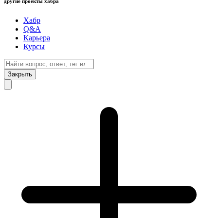
другие проекты хабра
Хабр
Q&A
Карьера
Курсы
Закрыть