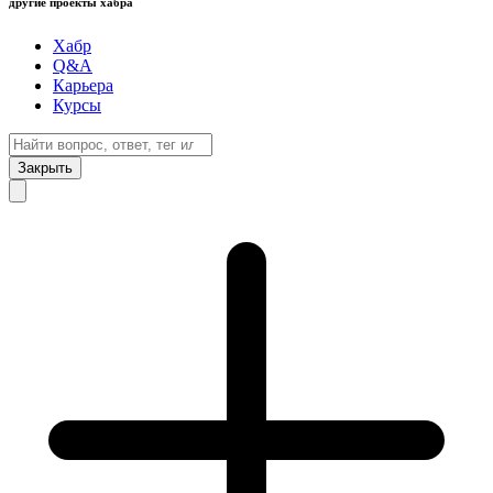
другие проекты хабра
Хабр
Q&A
Карьера
Курсы
Закрыть