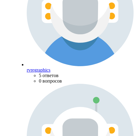
rvregraphics
5 ответов
0 вопросов