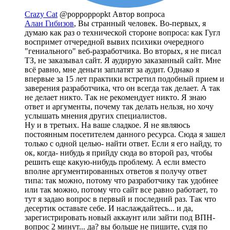
Crazy Cat
@poppoppopkt
Автор вопроса
Алан Гибизов
, Вы странный человек. Во-первых, я
думаю как раз о технической стороне вопроса: как Гугл
воспримет отчередной вывих психики очередного
"гениального" веб-разработчика. Во вторых, я не писал
ТЗ, не заказывал сайт. Я аудирую заказанный сайт. Мне
всё равно, мне деньги заплатят за аудит. Однако я
впервые за 15 лет практики встретил подобный прием и
заверения разработчика, что он всегда так делает. А так
не делает никто. Так не рекомендует никто. Я знаю
ответ и аргументы, почему так делать нельзя, но хочу
услышать мнения других специалистов.
Ну и в третьих. На ваше сладкое. Я не являюсь
постоянным посетителем данного ресурса. Сюда я зашел
только с одной целью- найти ответ. Если я его найду, то
ок, когда- нибудь я прийду сюда во второй раз, чтобы
решить еще какую-нибудь проблему. А если вместо
вполне аргументированных ответов я получу ответ
типа: так можно, потому что разработчику так удобнее
или так можно, потому что сайт все равно работает, то
тут я задаю вопрос в первый и последний раз. Так что
десертик оставьте себе. И наслаждайтесь... и да,
зарегистрировать новый аккаунт или зайти под ВПН-
вопрос 2 минут... да? вы больше не пишите, судя по