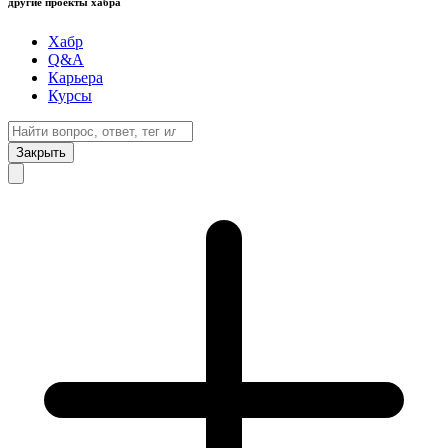
другие проекты хабра
Хабр
Q&A
Карьера
Курсы
Закрыть