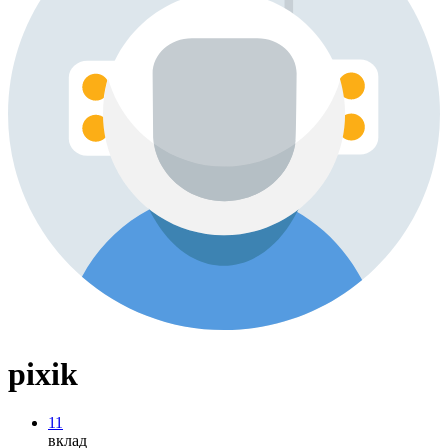
pixik
11
вклад