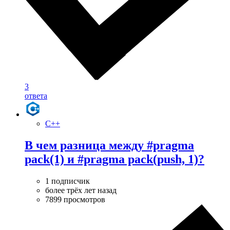
3
ответа
C++
В чем разница между #pragma
pack(1) и #pragma pack(push, 1)?
1 подписчик
более трёх лет назад
7899 просмотров