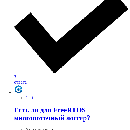
3
ответа
C++
Есть ли для FreeRTOS
многопоточный логгер?
2 подписчика