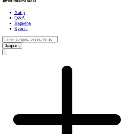
другие проекты хабра
Хабр
Q&A
Карьера
Курсы
Закрыть