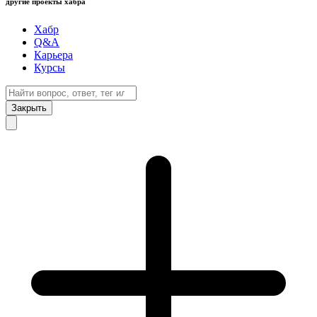
другие проекты хабра
Хабр
Q&A
Карьера
Курсы
Закрыть