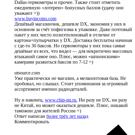
Dallas-термометры и прочее. Также стоит отметить
ежедневную «лотерею» бонусных баллов (удачу они
уважают =))
www.buyincoins.com
Дешёвый магазинчик, дешевле DX, экономия у них в
основном за счёт пофигизма к упаковке. Даже почтовый
пакет у них чисто полиэтиленовый в отличие от
картона+пупырчатки у DX. Доставка бесплатна начиная
с где-то 30 баксов. Но сервомоторы у них пока самые
дешёвые из всех, что видел — для некритично массовых
втыканий самое оно. Плюс, можно «шпионскими»
камерами разжиться баксов по 7-12 =)
utsource.com
Уже практически не магазин, а мелкооптовая база. Не
пробовал, но слышал. Стоит упоминания за огромный
ассортимент именно радиодеталей.
Ну и наконец,
www.chip-nn.ru.
Ни разу не DX, ни разу
не Китай, но может оказаться дешевле. Плюс, никакой
таможни для жителей России =)
Ответ написан
более трёх лет назад
Комментировать