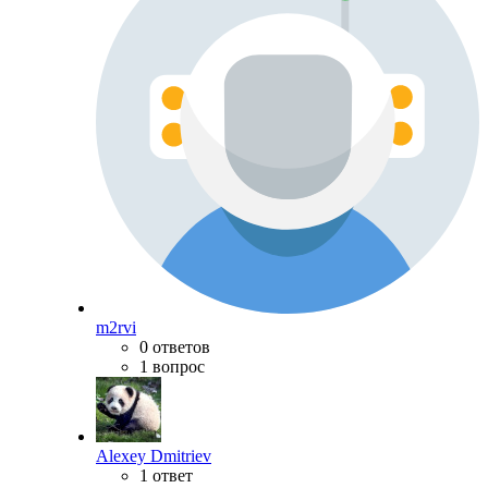
m2rvi
0 ответов
1 вопрос
Alexey Dmitriev
1 ответ