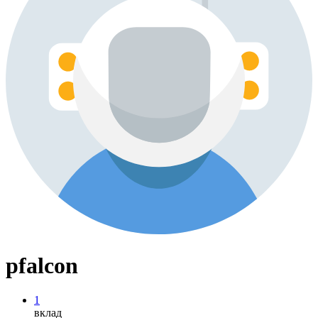
pfalcon
1
вклад