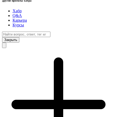
другие проекты хабра
Хабр
Q&A
Карьера
Курсы
Закрыть