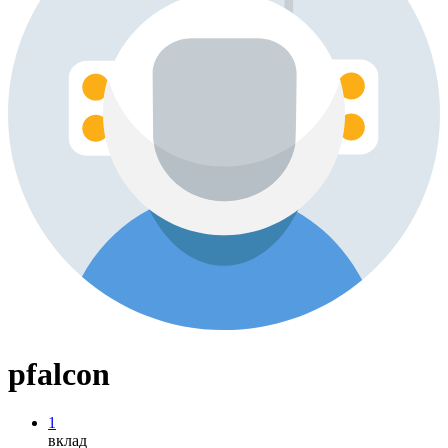
pfalcon
1
вклад