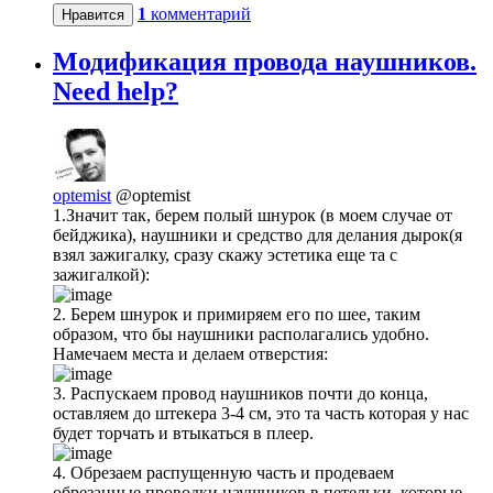
1
комментарий
Нравится
Модификация провода наушников.
Need help?
optemist
@optemist
1.Значит так, берем полый шнурок (в моем случае от
бейджика), наушники и средство для делания дырок(я
взял зажигалку, сразу скажу эстетика еще та с
зажигалкой):
2. Берем шнурок и примиряем его по шее, таким
образом, что бы наушники располагались удобно.
Намечаем места и делаем отверстия:
3. Распускаем провод наушников почти до конца,
оставляем до штекера 3-4 см, это та часть которая у нас
будет торчать и втыкаться в плеер.
4. Обрезаем распущенную часть и продеваем
обрезанные проводки наушников в петельки, которые