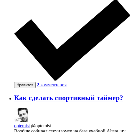
2
комментария
Нравится
Как сделать спортивный таймер?
optemist
@optemist
Вообще собирал секундомер на базе учебной Altera, ну