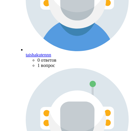
taishakutennn
0 ответов
1 вопрос