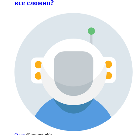
все сложно?
Олег
@nugget-ekb