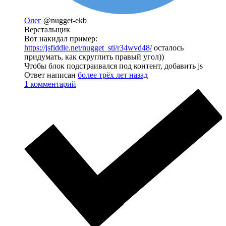
Олег
@nugget-ekb
Верстальщик
Вот накидал пример:
https://jsfiddle.net/nugget_sti/r34wvd48/
осталось
придумать, как скруглить правый угол))
Чтобы блок подстраивался под контент, добавить js
Ответ написан
более трёх лет назад
1
комментарий