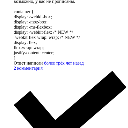
возможно, у вас не прописаны.
container {
display: -webkit-box;
display: -moz-box;
display: -ms-flexbox;
display: -webkit-flex; /* NEW */
-webkit-flex-wrap: wrap; /* NEW */
display: flex;
flex-wrap: wrap;
justify-content: center;
}
Ответ написан
более трёх лет назад
2
комментария