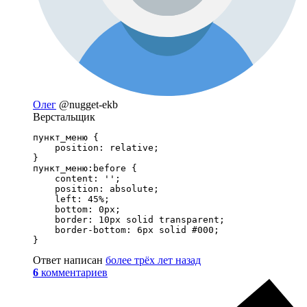
Олег
@nugget-ekb
Верстальщик
пункт_меню {

    position: relative;

}

пункт_меню:before {

    content: '';

    position: absolute;

    left: 45%;

    bottom: 0px;

    border: 10px solid transparent;

    border-bottom: 6px solid #000;

}
Ответ написан
более трёх лет назад
6
комментариев