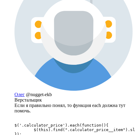
Олег
@nugget-ekb
Верстальщик
Если я правильно понял, то функция each должна тут
помочь.
$('.calculator_price').each(function(){

	$(this).find(".calculator_price__item").slice(0, 6).css({display: 'flex'});

});