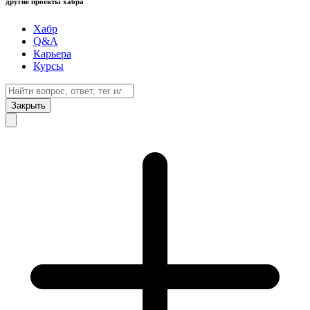
другие проекты хабра
Хабр
Q&A
Карьера
Курсы
Закрыть