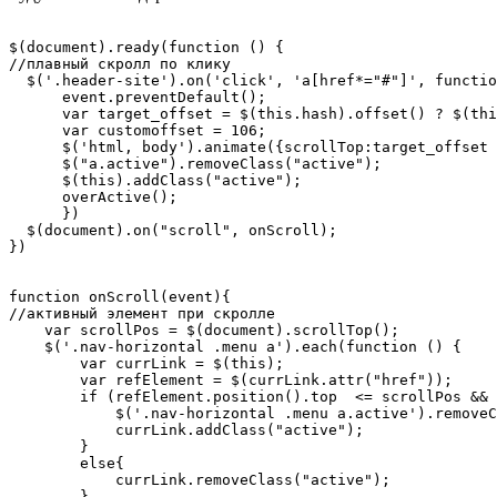
$(document).ready(function () {

//плавный скролл по клику

  $('.header-site').on('click', 'a[href*="#"]', functio
      event.preventDefault();

      var target_offset = $(this.hash).offset() ? $(thi
      var customoffset = 106;

      $('html, body').animate({scrollTop:target_offset 
      $("a.active").removeClass("active");

      $(this).addClass("active");

      overActive();

      })

  $(document).on("scroll", onScroll);

})

function onScroll(event){

//активный элемент при скролле

    var scrollPos = $(document).scrollTop();

    $('.nav-horizontal .menu a').each(function () {

        var currLink = $(this);

        var refElement = $(currLink.attr("href"));

        if (refElement.position().top  <= scrollPos && 
            $('.nav-horizontal .menu a.active').removeC
            currLink.addClass("active");

        }

        else{

            currLink.removeClass("active");

        }
