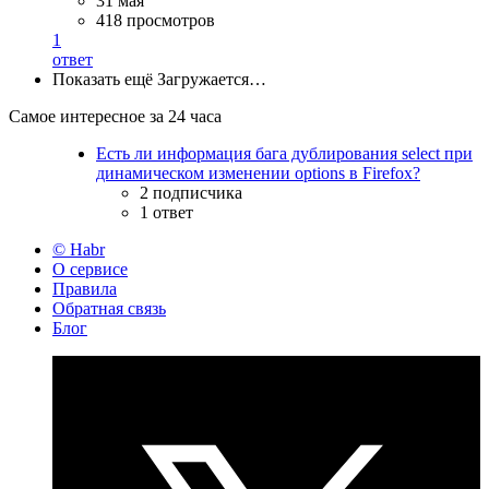
31 мая
418 просмотров
1
ответ
Показать ещё
Загружается…
Самое интересное за 24 часа
Есть ли информация бага дублирования select при
динамическом изменении options в Firefox?
2 подписчика
1 ответ
© Habr
О сервисе
Правила
Обратная связь
Блог