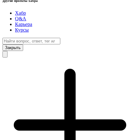
другие проекты хабра
Хабр
Q&A
Карьера
Курсы
Закрыть