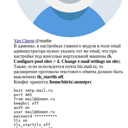
Yan Cherut
@mattbe
В админке, в настройках главного модуля в поле email
администратора нужно указать тот же email, что при
настройке под консолью виртуальной машины (
6.
Configure pool sites > 4. Change e-mail settings on site
).
Также, если используется почта biz.mail.ru, то
расширение протокола текстового обмена должно быть
выключено
tls_starttls off
.
Конфиг хранится
/home/bitrix/.msmtprc
host smtp.mail.ru

port 465

from mail@domen.ru

keepbcc off

auth on

user mail@domen.ru

password **********

tls on

tls_starttls off
