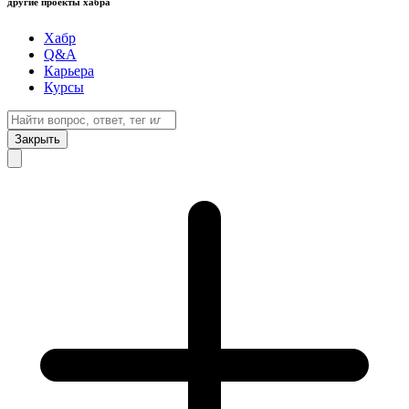
другие проекты хабра
Хабр
Q&A
Карьера
Курсы
Закрыть