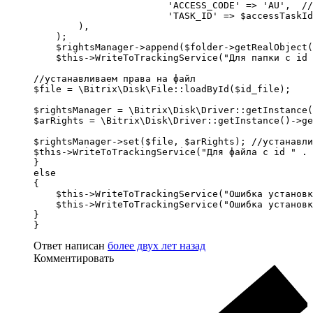
			'ACCESS_CODE' => 'AU', 	// все авторизованные пользователи

			'TASK_ID' => $accessTaskId 

        ),

    );

    $rightsManager->append($folder->getRealObject(
    $this->WriteToTrackingService("Для папки с id 
//устанавливаем права на файл

$file = \Bitrix\Disk\File::loadById($id_file);

$rightsManager = \Bitrix\Disk\Driver::getInstance(
$arRights = \Bitrix\Disk\Driver::getInstance()->ge
$rightsManager->set($file, $arRights); //устанавли
$this->WriteToTrackingService("Для файла с id " . 
}

else 

{ 

    $this->WriteToTrackingService("Ошибка установк
    $this->WriteToTrackingService("Ошибка установк
}

}
Ответ написан
более двух лет назад
Комментировать