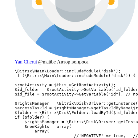
Yan Cherut
@mattbe
Автор вопроса
\Bitrix\Main\Loader::includeModule('disk');

if (\Bitrix\Main\Loader::includeModule('disk')) {

$rootActivity = $this->GetRootActivity();

$id_folder = $rootActivity->GetVariable("id_folder
$id_file = $rootActivity->GetVariable("id"); // по
$rightsManager = \Bitrix\Disk\Driver::getInstance(
$accessTaskId = $rightsManager->getTaskIdByName($r
$folder = \Bitrix\Disk\Folder::loadById($id_folder
if ($folder) {

    $rightsManager = \Bitrix\Disk\Driver::getInsta
    $newRights = array(

        array(

			//'NEGATIVE' => true,	// если надо удалить права на папку
