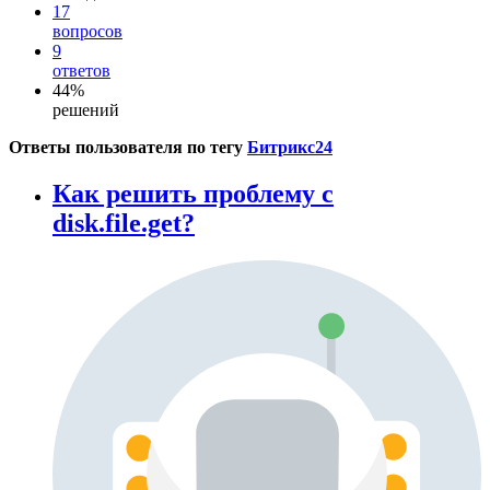
17
вопросов
9
ответов
44%
решений
Ответы пользователя по тегу
Битрикс24
Как решить проблему с
disk.file.get?