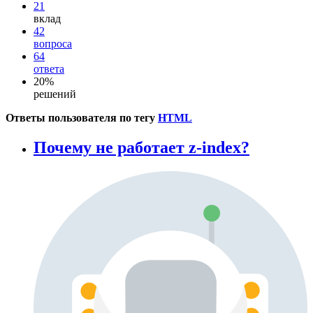
21
вклад
42
вопроса
64
ответа
20%
решений
Ответы пользователя по тегу
HTML
Почему не работает z-index?