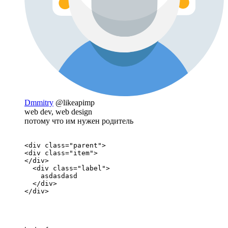
Dmmitry
@likeapimp
web dev, web design
потому что им нужен родитель
<div class="parent">

<div class="item">

</div>

  <div class="label">

    asdasdasd

  </div>

</div>