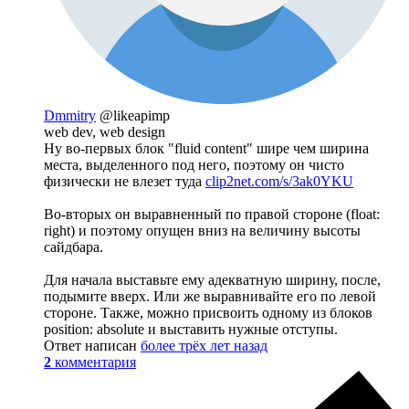
Dmmitry
@likeapimp
web dev, web design
Ну во-первых блок "fluid content" шире чем ширина
места, выделенного под него, поэтому он чисто
физически не влезет туда
clip2net.com/s/3ak0YKU
Во-вторых он выравненный по правой стороне (float:
right) и поэтому опущен вниз на величину высоты
сайдбара.
Для начала выставьте ему адекватную ширину, после,
подымите вверх. Или же выравнивайте его по левой
стороне. Также, можно присвоить одному из блоков
position: absolute и выставить нужные отступы.
Ответ написан
более трёх лет назад
2
комментария