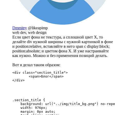
Dmmitry
@likeapimp
web dev, web design
Если цвет фона не текстура, а сплошной цвет X, то
делайте div нужной ширины с нужной картинкой в фоне
и position:relative, вставляйте в него span с display:block;
position:absolute; и цветом фона Х. И уже настраивайте
как нужно. Можно и без применения позиций делать.
Вот я делал таким образом:
<div class="section_title">

	<span>Блог</span>

</div>
.section_title {

    background: url("../img/title_bg.png") no-repe
    width: 976px;

    margin: 0px auto;
