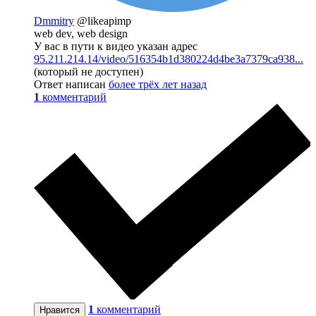
Dmmitry
@likeapimp
web dev, web design
У вас в пути к видео указан адрес
95.211.214.14/video/516354b1d380224d4be3a7379ca938...
(который не доступен)
Ответ написан
более трёх лет назад
1
комментарий
1
комментарий
Нравится