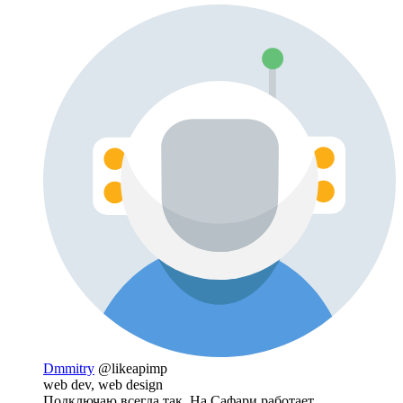
Dmmitry
@likeapimp
web dev, web design
Подключаю всегда так. На Сафари работает.