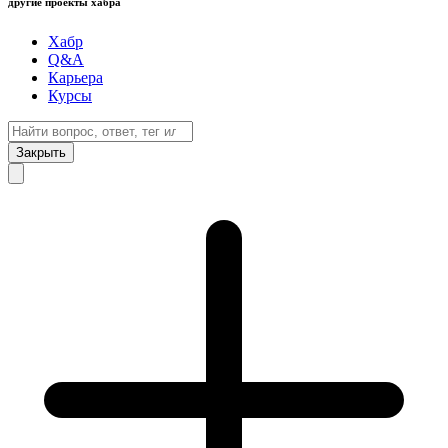
другие проекты хабра
Хабр
Q&A
Карьера
Курсы
Закрыть