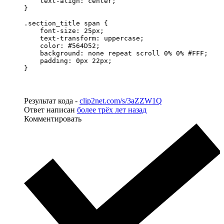
    text-align: center;

}

.section_title span {

    font-size: 25px;

    text-transform: uppercase;

    color: #564D52;

    background: none repeat scroll 0% 0% #FFF;

    padding: 0px 22px;

}
Результат кода -
clip2net.com/s/3aZZW1Q
Ответ написан
более трёх лет назад
Комментировать