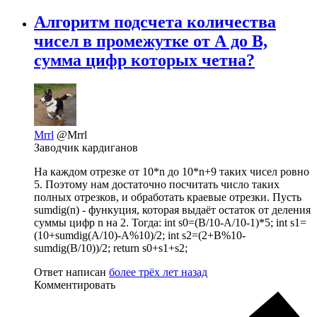
Алгоритм подсчета количества
чисел в промежутке от А до B,
сумма цифр которых четна?
Mrrl
@Mrrl
Заводчик кардиганов
На каждом отрезке от 10*n до 10*n+9 таких чисел ровно
5. Поэтому нам достаточно посчитать число таких
полных отрезков, и обработать краевые отрезки. Пусть
sumdig(n) - функуция, которая выдаёт остаток от деления
суммы цифр n на 2. Тогда: int s0=(B/10-A/10-1)*5; int s1=
(10+sumdig(A/10)-A%10)/2; int s2=(2+B%10-
sumdig(B/10))/2; return s0+s1+s2;
Ответ написан
более трёх лет назад
Комментировать