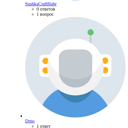
SushkaCraftHabr
0 ответов
1 вопрос
Drno
1 ответ