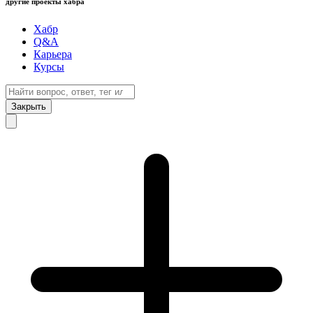
другие проекты хабра
Хабр
Q&A
Карьера
Курсы
Закрыть