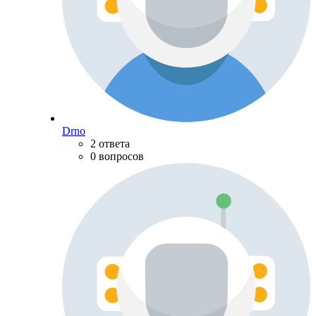
Drno
2 ответа
0 вопросов