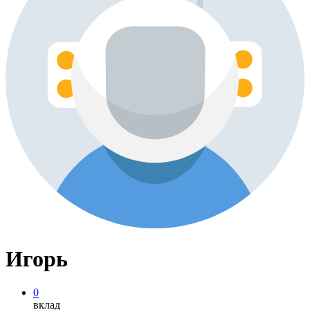
Игорь
0
вклад