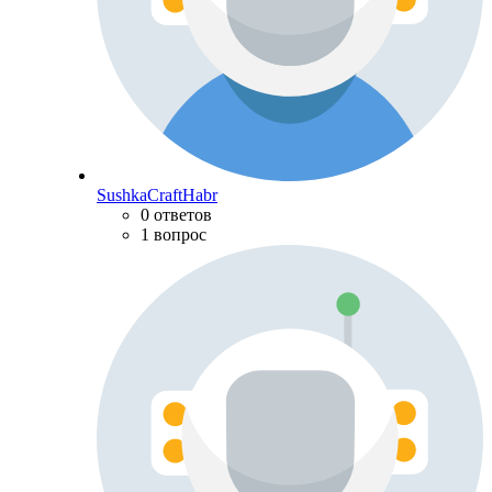
SushkaCraftHabr
0 ответов
1 вопрос