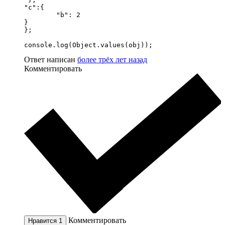
"c":{

	"b": 2

}

};

console.log(Object.values(obj));
Ответ написан
более трёх лет назад
Комментировать
Комментировать
Нравится
1