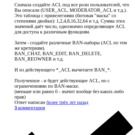
Сначала создайте ACL под все роли пользователей, что
Вы описали (USER_ACL, MODERATOR_ACL и т.д.).
Это таблица с привелегиями (битовая "маска" со
степенями двойки): 1,2,4,8,16,32,64 и т.д. Сумма этих
значений даёт число, однозначно определяющее ACL
для доступа к различным функциям.
Затем - создайте различные BAN-наборы (ACL по тем
же кретериям).
BAN_CHAT, BAN_EDIT, BAN_DELETE,
BAN_REOWNER и т.д.
И из действующего *_ACL вычитаете BAN_*.
Полученное - и будет действующие ACL, но с
ограничениями по BAN-маске.
(меньше или равно 0 - значит вообще без каких-либо
прав)
Ответ написан
более трёх лет назад
3
комментария