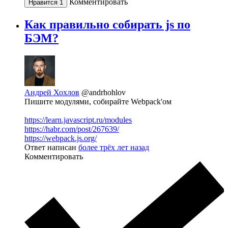
Комментировать
Нравится
1
Как правильно собирать js по
БЭМ?
Андрей Хохлов
@andrhohlov
Пишите модулями, собирайте Webpack'ом
https://learn.javascript.ru/modules
https://habr.com/post/267639/
https://webpack.js.org/
Ответ написан
более трёх лет назад
Комментировать