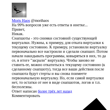
Moris Haos
@morihaos
На 99% вопросов уже есть ответы в инетке...
Привет,
Никак.
Снапшоты - это снимки состояний существующей
виртуалки. Нужны, к примеру, для отката виртуалки к
текущему состоянию. К примеру, установили виртуалку
первоначально все настроили и сделали снапшот. Потом
начали накидывать программы, ковыряться в них, то да
се, в итоге "засрали" виртуалку. Чтобы заново не
ставить ее, можно откатиться к текущему состоянию (к
сделанному снапшоту), тогда все ваши действия после
снапшота будут стерты и вы снова поимеете
первоначальную виртуалку. Но, если самой виртуалки
нет, то остатки от нее в виде снапшотов, логов и т.п.
бесполезны.
Ответ написан
более трёх лет назад
Комментировать