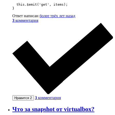
  this.$emit('get', items);

}
Ответ написан
более трёх лет назад
3
комментария
3
комментария
Нравится
2
Что за snapshot от virtualbox?