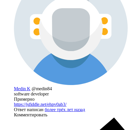
Medin K
@medin84
software developer
Примерно
https://jsfiddle.net/ehpv0ab3/
Ответ написан
более трёх лет назад
Комментировать