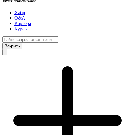
другие проекты хабра
Хабр
Q&A
Карьера
Курсы
Закрыть