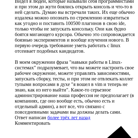
Видел я людей, которые называли себя программистами
и при этом до жути боялись открыть консоль и что-то в
ней сделать. Думаю вы встречали таких. Их еще обычно
издалека можно опознать по стремлению извратиться
как угодно и поставить 100500 плагинов в свою ide,
только чтобы не запускать консольку. Они как будно
боятся мигающего курсора. Обычно это сопровождается
боязнью экспериментов и вообще изучения нового. В
первую очередь требование уметь работать с linux
отсеивает подобных кандидатов.
В моем окружении фраза "навыки работы в Linux-
системах" подразумевает, что вы можете настроить свое
рабочее окружение, можете управлять зависимостями,
запускать сборку, тесты, и при этом не отвлекать коллег
тупыми вопросами в духе "я вошел в vim и теперь не
знаю, как из него выйти". Какое-то серьезное
администрирование наша профессия не предполагает (в
компаниях, где оно вообще есть, обычно есть и
отдельный админ), а вот все, что связано с
повседневными задачами вы должны делать сами.
Ответ написан
более трёх лет назад
Комментировать