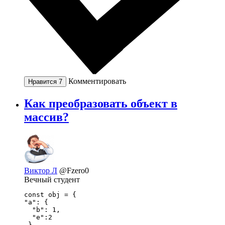
Комментировать
Нравится
7
Как преобразовать объект в
массив?
Виктор Л
@Fzero0
Вечный студент
const obj = {

"a": {

  "b": 1,

  "e":2

 },
