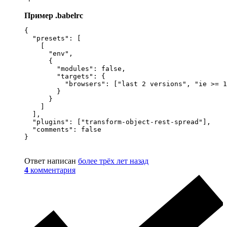
Пример .babelrc
{

  "presets": [

    [

      "env",

      {

        "modules": false,

        "targets": {

          "browsers": ["last 2 versions", "ie >= 1
        }

      }

    ]

  ],

  "plugins": ["transform-object-rest-spread"],

  "comments": false

}
Ответ написан
более трёх лет назад
4
комментария