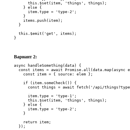
      this.$set(item, 'things', things);

    } else {

      item.type = 'type-2';

    }

    items.push(item);

  }

  this.$emit('get', items);

}
Вариант 2:
async handleSomething(data) {

  const items = await Promise.all(data.map(async e
    const item = { source: elem };

    if (item.someCheck()) {

      const things = await fetch('/api/things?type
      item.type = 'type-1';

      this.$set(item, 'things', things);

    } else {

      item.type = 'type-2';

    }

    return item;

  });
