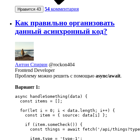
54
комментария
Нравится
43
Как правильно организовать
данный асинхронный код?
Антон Спирин
@rockon404
Frontend Developer
Проблему можно решить с помощью
async/await
.
Вариант 1:
async handleSomething(data) {

  const items = [];

  for(let i = 0; i < data.length; i++) {

    const item = { source: data[i] };

    if (item.someCheck()) {

      const things = await fetch('/api/things?type
      item.type = 'type-1';
