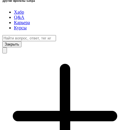
другие проекты хабра
Хабр
Q&A
Карьера
Курсы
Закрыть