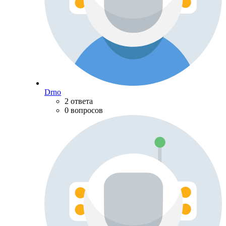
Drno
2 ответа
0 вопросов