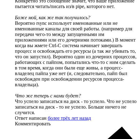
Конкретно это сообщение значит, что ваше приложение
пытается читать/писать из/в pipe, которого нет.
Боже мой, как же так получилось?
Вероятно rsync использует именованные или не
именованные каналы для своей работы. (например для
передачи чего-то между запущенными им
приложениями или его дочерними потоками.) В момент
когда вы жмете Ctrl-C система начинает завершать
процесс и освобождать его ресурсы (а так же убивать то,
что он запустил). Вероятно один из дочерних процессов,
работающих с пайпом, попытались что-то с ним сделать
в том время, когда они были еще живы, а процесс-
владелец пайпа уже нет (и, следовательно, пайп был
освобожден при освобождении ресурсов процесса-
владельца).
Что же теперь с нами будет?
Что успело записаться на диск - то успело. Что не успело
записаться на диск - то не успело. Больше ничего не
случится.
Ответ написан
более трёх лет назад
Комментировать