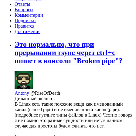
Ответы
Вопросы
Комментарии
Подписки
Нравится
Достижения
Это нормально, что при
прерывании rsync через ctrl+c
пишет в консоли "Broken pipe"?
Antony
@RiseOfDeath
Диванный эксперт.
В Linux есть такие похожие вещи как именованный
канал (named pipe) и не именованный канал (pipe).
(подробнее гуглите типы файлов в Linux) Честно говоря
я не помню это разные сущности или нет, в данном
случае для простоты будем считать что нет.