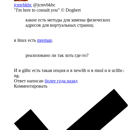
jcmvbkbc
@jcmvbkbc
"I'm here to consult you" © Dogbert
какие есть методы для замены физических
адресов для виртуальных страниц
в linux есть
mremap
.
реализовано ли так хоть где-то?
И в glibc есть такая опция и в newlib и в musl и в uclibc-
ng.
Ответ написан
более года назад
Комментировать