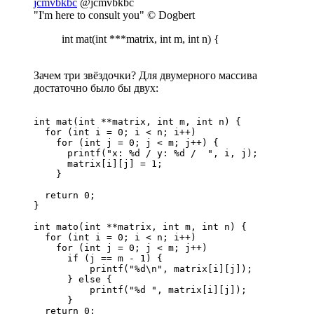
jcmvbkbc
@jcmvbkbc
"I'm here to consult you" © Dogbert
int mat(int ***matrix, int m, int n) {
Зачем три звёздочки? Для двумерного массива
достаточно было бы двух:
int mat(int **matrix, int m, int n) {

  for (int i = 0; i < n; i++)

    for (int j = 0; j < m; j++) {

      printf("x: %d / y: %d /  ", i, j);

      matrix[i][j] = 1;

    }

  return 0;

}

int mato(int **matrix, int m, int n) {

  for (int i = 0; i < n; i++)

    for (int j = 0; j < m; j++)

      if (j == m - 1) {

          printf("%d\n", matrix[i][j]);

      } else {

          printf("%d ", matrix[i][j]);

      }

  return 0;  
