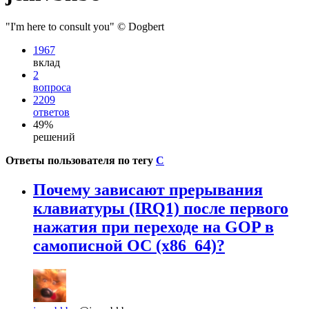
"I'm here to consult you" © Dogbert
1967
вклад
2
вопроса
2209
ответов
49%
решений
Ответы пользователя по тегу
C
Почему зависают прерывания
клавиатуры (IRQ1) после первого
нажатия при переходе на GOP в
самописной ОС (x86_64)?