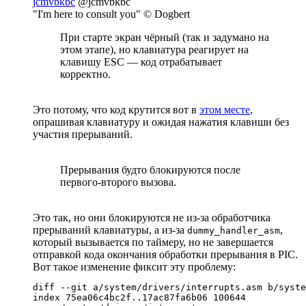
jcmvbkbc
@jcmvbkbc
"I'm here to consult you" © Dogbert
При старте экран чёрный (так и задумано на
этом этапе), но клавиатура реагирует на
клавишу ESC — код отрабатывает
корректно.
Это потому, что код крутится вот в
этом месте
,
опрашивая клавиатуру и ожидая нажатия клавиши без
участия прерываний.
Прерывания будто блокируются после
первого-второго вызова.
Это так, но они блокируются не из-за обработчика
прерываний клавиатуры, а из-за
,
dummy_handler_asm
который вызывается по таймеру, но не завершается
отправкой кода окончания обработки прерывания в PIC.
Вот такое изменение фиксит эту проблему:
diff --git a/system/drivers/interrupts.asm b/syste
index 75ea06c4bc2f..17ac87fa6b06 100644
