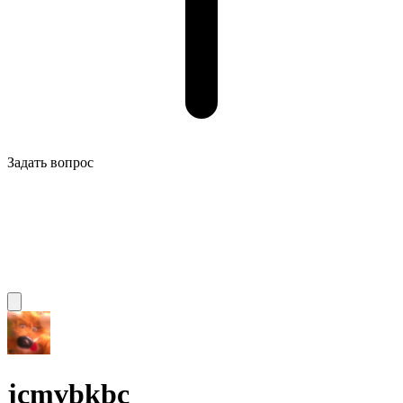
Задать вопрос
jcmvbkbc