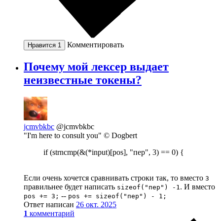
Комментировать
Нравится
1
Почему мой лексер выдает
неизвестные токены?
jcmvbkbc
@jcmvbkbc
"I'm here to consult you" © Dogbert
if (strncmp(&(*input)[pos], "пер", 3) == 0) {
Если очень хочется сравнивать строки так, то вместо
3
правильнее будет написать
. И вместо
sizeof("пер") -1
--
pos += 3;
pos += sizeof("пер") - 1;
Ответ написан
26 окт. 2025
1
комментарий