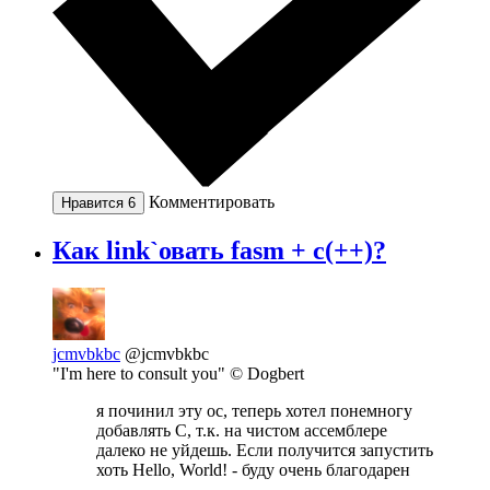
Комментировать
Нравится
6
Как link`овать fasm + c(++)?
jcmvbkbc
@jcmvbkbc
"I'm here to consult you" © Dogbert
я починил эту ос, теперь хотел понемногу
добавлять C, т.к. на чистом ассемблере
далеко не уйдешь. Если получится запустить
хоть Hello, World! - буду очень благодарен