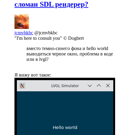
сломан SDL рендерер?
jcmvbkbc
@jcmvbkbc
"I'm here to consult you" © Dogbert
вместо темно-синего фона и hello world
выводиться черное окно, проблема в коде
или в lvgl?
Я вижу вот такое: