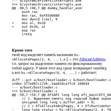
--- a/system/drivers/interrupts.asm

+++ b/system/drivers/interrupts.asm

@@ -98,5 +98,7 @@ dummy_handler_asm:

     push rax

     mov rax, 0xFEE000B0

     mov dword [rax], 0

+    mov al, 0x20

+    out 0x20, al

     pop rax

     iretq
Кроме того
твой код выделяет память вызовами
bs-
, а 2 -- это
AllocateAddress
,
>AllocatePages(2, 4, ...)
т.е. запрос на выделение памяти по фиксированному
тобой адресу. У меня этот код сразу возвращает ошибку,
а вот
-- работает:
bs->AllocatePages(0, 4, ...)
diff --git a/boot/bootloader.c b/boot/bootloader.c

index 377e907c1728..5ae82dca7fc0 100644

--- a/boot/bootloader.c

+++ b/boot/bootloader.c

@@ -59,7 +59,7 @@ EFIAPI long long efi_main(EFI_HA
     // 1. Выделяем память под скрытый буфер экран
     unsigned long long v_buffer_addr = 0;

     // 2 = EfiAllocateAnyPages, 4 = EfiRuntimeSer
-    long long status = bs->AllocatePages(2, 4, 76