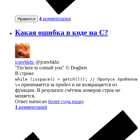
4
комментария
Нравится
Какая ошибка в коде на С?
jcmvbkbc
@jcmvbkbc
"I'm here to consult you" © Dogbert
В строке
while (isspace(c = getch())); // Пропуск пробелов
принимается за пробел и не возвращается из
\n
функции. В результате счётчик номеров строк не
меняется.
Ответ написан
более года назад
1
комментарий