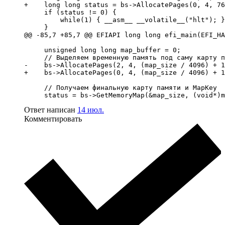
+    long long status = bs->AllocatePages(0, 4, 76
     if (status != 0) {

         while(1) { __asm__ __volatile__("hlt"); }

     }

@@ -85,7 +85,7 @@ EFIAPI long long efi_main(EFI_HA
     unsigned long long map_buffer = 0;

     // Выделяем временную память под саму карту п
-    bs->AllocatePages(2, 4, (map_size / 4096) + 1
+    bs->AllocatePages(0, 4, (map_size / 4096) + 1
     // Получаем финальную карту памяти и MapKey

     status = bs->GetMemoryMap(&map_size, (void*)m
Ответ написан
14 июл.
Комментировать