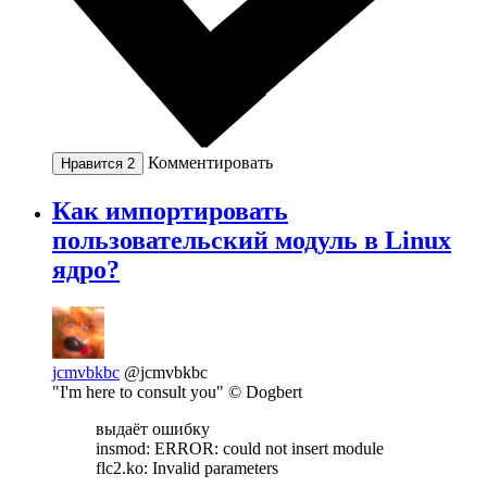
Комментировать
Нравится
2
Как импортировать
пользовательский модуль в Linux
ядро?
jcmvbkbc
@jcmvbkbc
"I'm here to consult you" © Dogbert
выдаёт ошибку
insmod: ERROR: could not insert module
flc2.ko: Invalid parameters