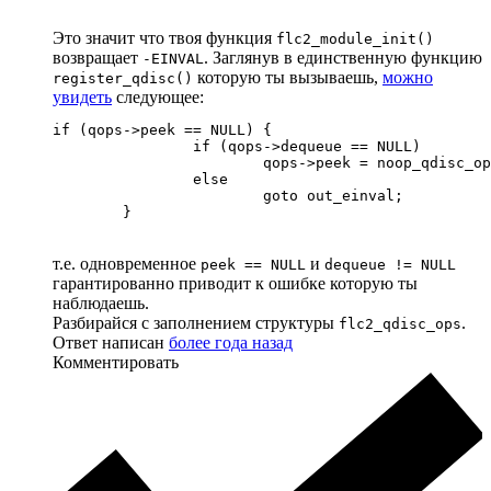
Это значит что твоя функция
flc2_module_init()
возвращает
. Заглянув в единственную функцию
-EINVAL
которую ты вызываешь,
можно
register_qdisc()
увидеть
следующее:
if (qops->peek == NULL) {

                if (qops->dequeue == NULL)

                        qops->peek = noop_qdisc_op
                else

                        goto out_einval;

        }
т.е. одновременное
и
peek == NULL
dequeue != NULL
гарантированно приводит к ошибке которую ты
наблюдаешь.
Разбирайся с заполнением структуры
.
flc2_qdisc_ops
Ответ написан
более года назад
Комментировать