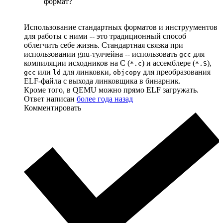
формат?
Использование стандартных форматов и инструументов
для работы с ними -- это традиционный способ
облегчить себе жизнь. Стандартная связка при
использовании gnu-тулчейна -- использовать
для
gcc
компиляции исходников на С (
) и ассемблере (
),
*.c
*.S
или
для линковки,
для преобразования
gcc
ld
objcopy
ELF-файла с выхода линковщика в бинарник.
Кроме того, в QEMU можно прямо ELF загружать.
Ответ написан
более года назад
Комментировать