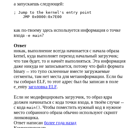
а запускаешь следующей:
; Jump to the kernel's entry point

    JMP 0x0000:0x7E00
как по-твоему здесь используется информация о точке
входа
?
-e main
Ответ
никак, выполнение всегда начинается с начала образа
kernel, куда выполняет переход начальный загрузчик;
что там будет, то и начнёт выполняться. Эта информация
даже никуда не записывается, потому что файл формата
binary -- это тупо склеенные вместе загружаемые
сегменты, там нет места для метаинформации. Если бы
ты собирал ELF, то этот адрес был бы записан в поле
e_entry
заголовка ELF
.
Если не модифицировать загрузчик, то образ ядра
должен начинаться с кода точки входа, в твоём случае --
с кода
. Чтобы поместить нужный код в нужное
main()
место собранного образа обычно используют скрипт
линковщика.
Ответ написан
более года назад
Комментировать