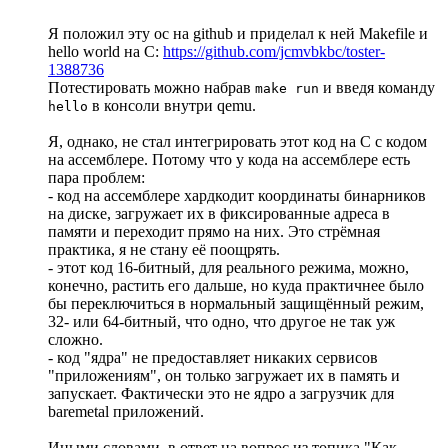
Я положил эту ос на github и приделал к ней Makefile и
hello world на C:
https://github.com/jcmvbkbc/toster-
1388736
Потестировать можно набрав
и введя команду
make run
в консоли внутри qemu.
hello
Я, однако, не стал интегрировать этот код на С с кодом
на ассемблере. Потому что у кода на ассемблере есть
пара проблем:
- код на ассемблере хардкодит координаты бинарников
на диске, загружает их в фиксированные адреса в
памяти и переходит прямо на них. Это стрёмная
практика, я не стану её поощрять.
- этот код 16-битный, для реального режима, можно,
конечно, растить его дальше, но куда практичнее было
бы переключиться в нормальный защищённый режим,
32- или 64-битный, что одно, что другое не так уж
сложно.
- код "ядра" не предоставляет никаких сервисов
"приложениям", он только загружает их в память и
запускает. Фактически это не ядро а загрузчик для
baremetal приложений.
Иными словами, в ответ на вопрос из топика "Как