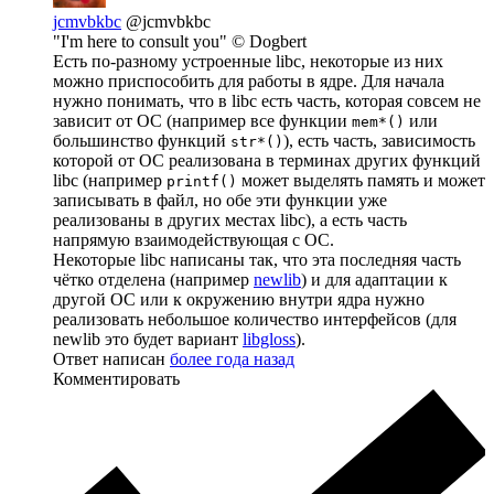
jcmvbkbc
@jcmvbkbc
"I'm here to consult you" © Dogbert
Есть по-разному устроенные libc, некоторые из них
можно приспособить для работы в ядре. Для начала
нужно понимать, что в libc есть часть, которая совсем не
зависит от ОС (например все функции
или
mem*()
большинство функций
), есть часть, зависимость
str*()
которой от ОС реализована в терминах других функций
libc (например
может выделять память и может
printf()
записывать в файл, но обе эти функции уже
реализованы в других местах libc), а есть часть
напрямую взаимодействующая с ОС.
Некоторые libc написаны так, что эта последняя часть
чётко отделена (например
newlib
) и для адаптации к
другой ОС или к окружению внутри ядра нужно
реализовать небольшое количество интерфейсов (для
newlib это будет вариант
libgloss
).
Ответ написан
более года назад
Комментировать