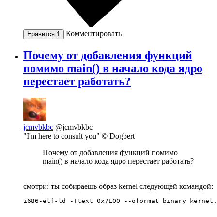
Комментировать
Нравится
1
Почему от добавления функций
помимо main() в начало кода ядро
перестает работать?
jcmvbkbc
@jcmvbkbc
"I'm here to consult you" © Dogbert
Почему от добавления функций помимо
main() в начало кода ядро перестает работать?
смотри: ты собираешь образ kernel следующей командой:
i686-elf-ld -Ttext 0x7E00 --oformat binary kernel.