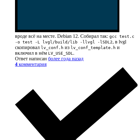
вроде всё на месте. Debian 12. Собирал так:
gcc test.c
, в lvgl
-o test -L lvgl/build/lib -llvgl -lSDL2
скопировал
из
и
lv_conf.h
lv_conf_template.h
включил в нём
.
LV_USE_SDL
Ответ написан
более года назад
4
комментария