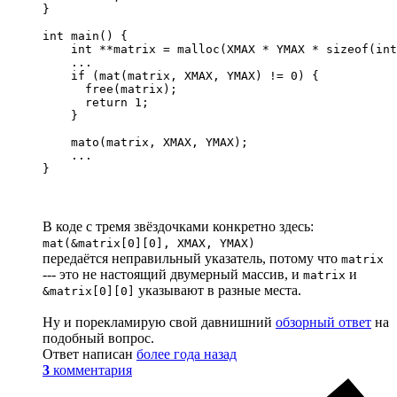
}

int main() {

    int **matrix = malloc(XMAX * YMAX * sizeof(int
    ...

    if (mat(matrix, XMAX, YMAX) != 0) {

      free(matrix);

      return 1;

    }

    mato(matrix, XMAX, YMAX);

    ...

}
В коде с тремя звёздочками конкретно здесь:
mat(&matrix[0][0], XMAX, YMAX)
передаётся неправильный указатель, потому что
matrix
--- это не настоящий двумерный массив, и
и
matrix
указывают в разные места.
&matrix[0][0]
Ну и порекламирую свой давнишний
обзорный ответ
на
подобный вопрос.
Ответ написан
более года назад
3
комментария