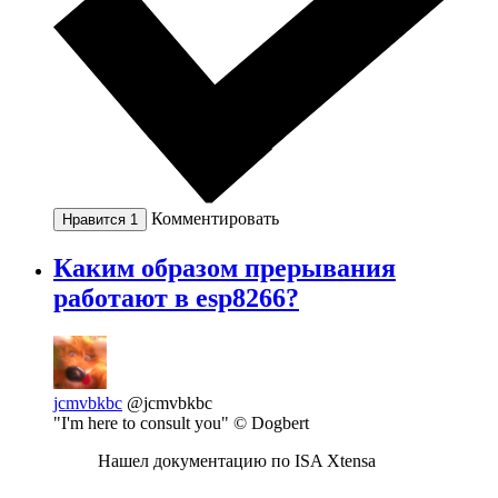
Комментировать
Нравится
1
Каким образом прерывания
работают в esp8266?
jcmvbkbc
@jcmvbkbc
"I'm here to consult you" © Dogbert
Нашел документацию по ISA Xtensa