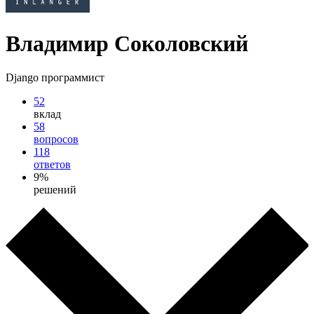
Владимир Соколовский
Django программист
52
вклад
58
вопросов
118
ответов
9%
решений