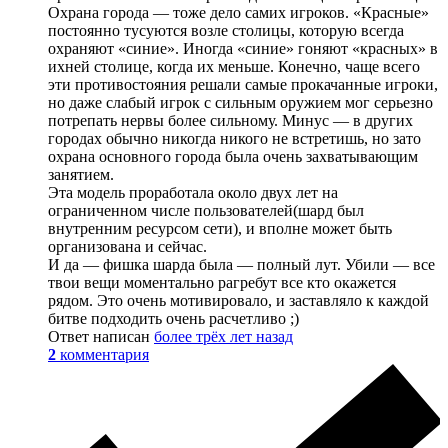
Охрана города — тоже дело самих игроков. «Красные»
постоянно тусуются возле столицы, которую всегда
охраняют «синие». Иногда «синие» гоняют «красных» в
ихней столице, когда их меньше. Конечно, чаще всего
эти противостояния решали самые прокачанные игроки,
но даже слабый игрок с сильным оружием мог серьезно
потрепать нервы более сильному. Минус — в других
городах обычно никогда никого не встретишь, но зато
охрана основного города была очень захватывающим
занятием.
Эта модель проработала около двух лет на
ограниченном числе пользователей(шард был
внутренним ресурсом сети), и вполне может быть
организована и сейчас.
И да — фишка шарда была — полный лут. Убили — все
твои вещи моментально рагребут все кто окажется
рядом. Это очень мотивировало, и заставляло к каждой
битве подходить очень расчетливо ;)
Ответ написан
более трёх лет назад
2
комментария