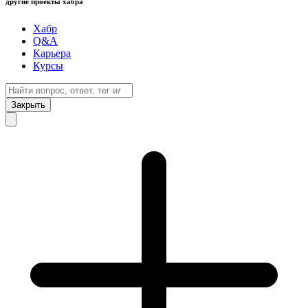
другие проекты хабра
Хабр
Q&A
Карьера
Курсы
Закрыть