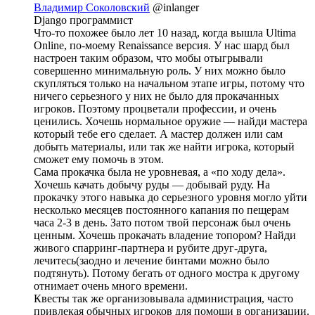
Владимир Соколовский
@inlanger
Django программист
Что-то похожее было лет 10 назад, когда вышла Ultima
Online, по-моему Renaissance версия. У нас шард был
настроен таким образом, что мобы отыгрывали
совершенно минимальную роль. У них можно было
скупляться только на начальном этапе игры, потому что
ничего серьезного у них не было для прокачанных
игроков. Поэтому процветали профессии, и очень
ценились. Хочешь нормальное оружие — найди мастера
который тебе его сделает. А мастер должен или сам
добыть материалы, или так же найти игрока, который
сможет ему помочь в этом.
Сама прокачка была не уровневая, а «по ходу дела».
Хочешь качать добычу руды — добывай руду. На
прокачку этого навыка до серьезного уровня могло уйти
несколько месяцев постоянного капания по пещерам
часа 2-3 в день. Зато потом твой персонаж был очень
ценным. Хочешь прокачать владение топором? Найди
живого спарринг-партнера и рубите друг-друга,
лечитесь(заодно и лечение бинтами можно было
подтянуть). Потому бегать от одного мостра к другому
отнимает очень много времени.
Квесты так же организовывала администрация, часто
привлекая обычных игроков для помощи в организации.