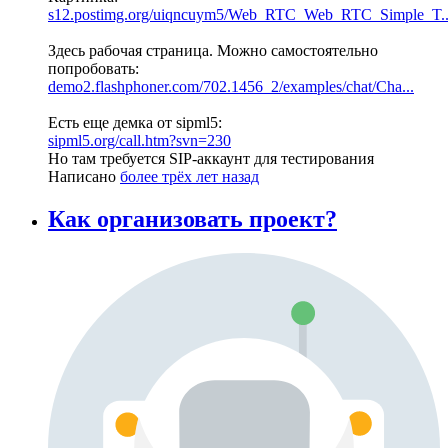
s12.postimg.org/uiqncuym5/Web_RTC_Web_RTC_Simple_T..
Здесь рабочая страница. Можно самостоятельно
попробовать:
demo2.flashphoner.com/702.1456_2/examples/chat/Cha...
Есть еще демка от sipml5:
sipml5.org/call.htm?svn=230
Но там требуется SIP-аккаунт для тестирования
Написано
более трёх лет назад
Как организовать проект?