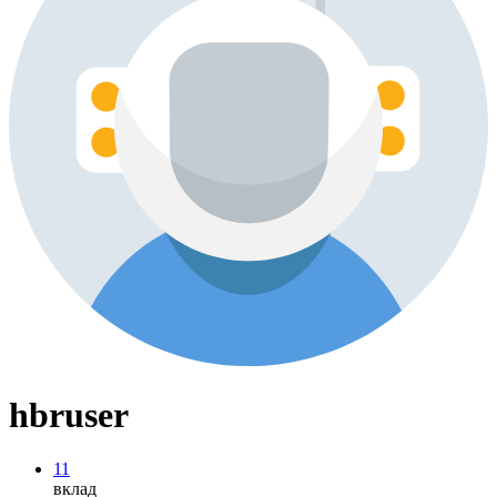
hbruser
11
вклад