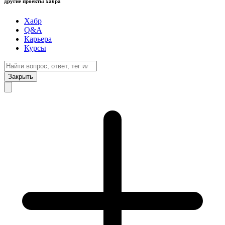
другие проекты хабра
Хабр
Q&A
Карьера
Курсы
Закрыть