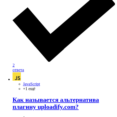
2
ответа
JavaScript
+1 ещё
Как называется альтернатива
плагину uploadify.com?