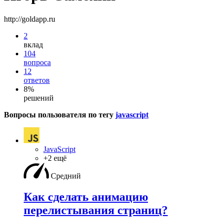
http://goldapp.ru
2
вклад
104
вопроса
12
ответов
8%
решений
Вопросы пользователя по тегу
javascript
JavaScript
+2 ещё
Средний
Как сделать анимацию
перелистывания страниц?