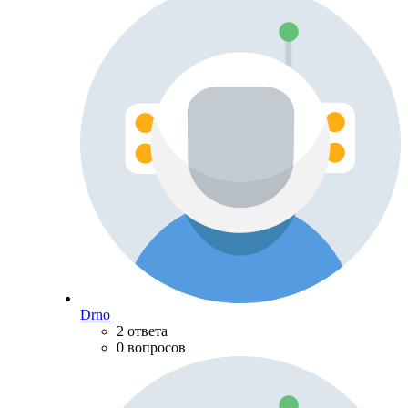
Drno
2 ответа
0 вопросов