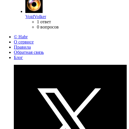
VoidVolker
1 ответ
0 вопросов
© Habr
О сервисе
Правила
Обратная связь
Блог