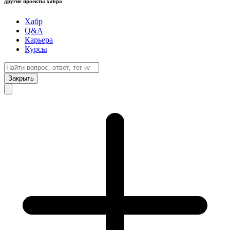
другие проекты хабра
Хабр
Q&A
Карьера
Курсы
Закрыть