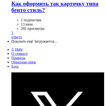
Как оформить так карточку типа
бенто стиль?
1 подписчик
13 июн.
292 просмотра
3
ответа
Показать ещё
Загружается…
© Habr
О сервисе
Правила
Обратная связь
Блог