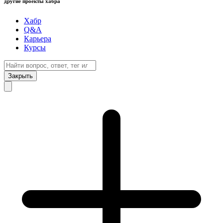
другие проекты хабра
Хабр
Q&A
Карьера
Курсы
Закрыть